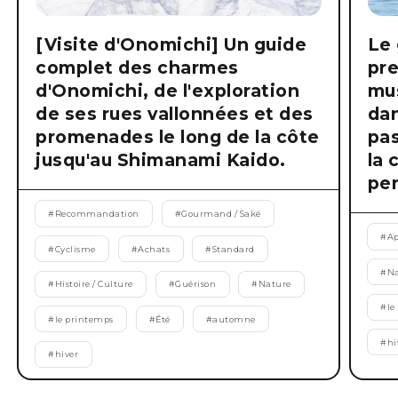
[Visite d'Onomichi] Un guide
Le 
complet des charmes
pre
d'Onomichi, de l'exploration
mus
de ses rues vallonnées et des
dan
promenades le long de la côte
pas
jusqu'au Shimanami Kaido.
la 
pen
#
Recommandation
#
Gourmand / Saké
#
Ap
#
Cyclisme
#
Achats
#
Standard
#
Na
#
Histoire / Culture
#
Guérison
#
Nature
#
le
#
le printemps
#
Été
#
automne
#
hi
#
hiver