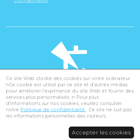
confidentialité
Ce site Web stocke des cookies sur votre ordinateur.
nCe cookie est utilisé par ce site et d'autres médias
pour améliorer l'expérience du site Web et fournir des
©Hiroshima Tourism Association /
services plus personnalisés. n Pour plus
Hiroshima Prefecture / Hiroshima City .
d'informations sur nos cookies, veuillez consulter
All rights reserved
notre
Politique de confidentialité
. Ce site ne suit pas
les informations personnelles des visiteurs.
Accepter les cookies