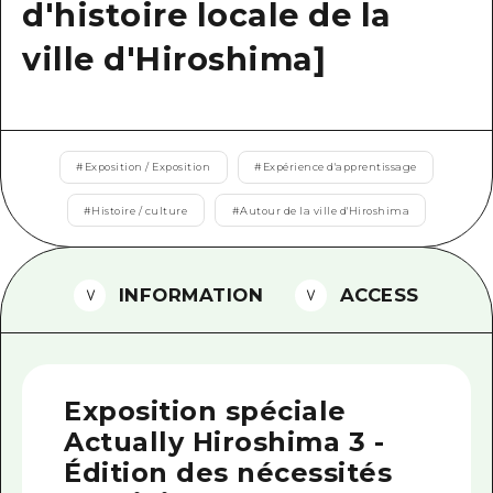
d'histoire locale de la
Guide bénévole
ville d'Hiroshima]
Vidéo d'Hiroshima
FAQ
Téléchargement de Photos
#
Exposition / Exposition
#
Expérience d'apprentissage
Informations sur le transport en 
#
Histoire / culture
#
Autour de la ville d'Hiroshima
Brochure touristique
INFORMATION
ACCESS
Exposition spéciale
Actually Hiroshima 3 -
Édition des nécessités