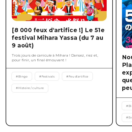
[8 000 feux d'artifice !] Le 51e
festival Mihara Yassa (du 7 au
9 août)
Trois jours de canicule à Mihara ! Dansez, riez et,
No
pour finir, un final émouvant !
Pla
exp
#
Bingo
#
Festivals
#
Feu d'artifice
que
peu
#
Histoire / culture
#
B
#
Ex