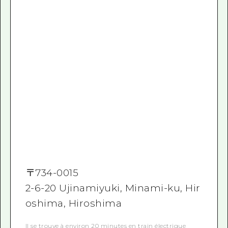
〒
734-0015
2-6-20 Ujinamiyuki, Minami-ku, Hir
oshima, Hiroshima
Il se trouve à environ 20 minutes en train électrique