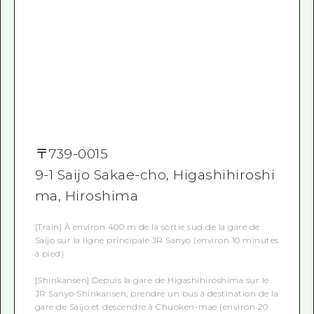
〒
739-0015
9-1 Saijo Sakae-cho, Higashihiroshi
ma, Hiroshima
[Train] À environ 400 m de la sortie sud de la gare de
Saijo sur la ligne principale JR Sanyo (environ 10 minutes
à pied)
[Shinkansen] Depuis la gare de Higashihiroshima sur le
JR Sanyo Shinkansen, prendre un bus à destination de la
gare de Saijo et descendre à Chuoken-mae (environ 20