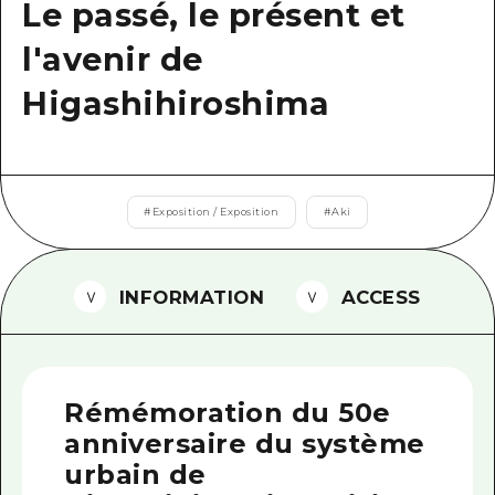
Le passé, le présent et
Guide bénévole
l'avenir de
Vidéo d'Hiroshima
Higashihiroshima
FAQ
Téléchargement de Photos
Informations sur le transport en 
#
Exposition / Exposition
#
Aki
Brochure touristique
INFORMATION
ACCESS
Rémémoration du 50e
anniversaire du système
urbain de