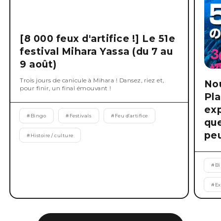
[8 000 feux d'artifice !] Le 51e
festival Mihara Yassa (du 7 au
9 août)
Trois jours de canicule à Mihara ! Dansez, riez et,
No
pour finir, un final émouvant !
Pla
exp
#
Bingo
#
Festivals
#
Feu d'artifice
que
peu
#
Histoire / culture
#
B
#
Ex