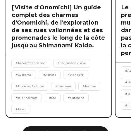
[Visite d'Onomichi] Un guide
Le 
complet des charmes
pre
d'Onomichi, de l'exploration
mus
de ses rues vallonnées et des
dan
promenades le long de la côte
pas
jusqu'au Shimanami Kaido.
la 
pen
#
Recommandation
#
Gourmand / Saké
#
Ap
#
Cyclisme
#
Achats
#
Standard
#
Na
#
Histoire / Culture
#
Guérison
#
Nature
#
le
#
le printemps
#
Été
#
automne
#
hi
#
hiver