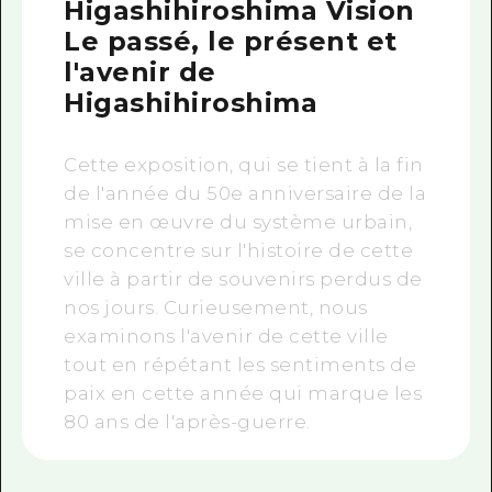
Higashihiroshima Vision
Le passé, le présent et
l'avenir de
Higashihiroshima
Cette exposition, qui se tient à la fin
de l'année du
50e
anniversaire de la
mise en œuvre du système urbain,
se concentre sur l'histoire de cette
ville à partir de souvenirs perdus de
nos jours. Curieusement, nous
examinons l'avenir de cette ville
tout en répétant les sentiments de
paix en cette année qui marque les
80 ans de l'après-guerre.