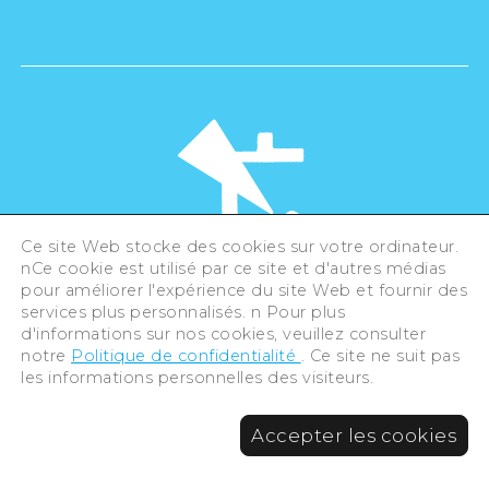
Ce site Web stocke des cookies sur votre ordinateur.
nCe cookie est utilisé par ce site et d'autres médias
pour améliorer l'expérience du site Web et fournir des
©Hiroshima Tourism Association /
services plus personnalisés. n Pour plus
Hiroshima Prefecture / Hiroshima City .
d'informations sur nos cookies, veuillez consulter
All rights reserved
notre
Politique de confidentialité
. Ce site ne suit pas
les informations personnelles des visiteurs.
Accepter les cookies