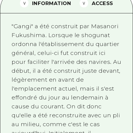
INFORMATION
ACCESS
Guide bénévole
Vidéo d'Hiroshima
"Gangi" a été construit par Masanori
FAQ
Fukushima. Lorsque le shogunat
ordonna l'établissement du quartier
Téléchargement de Photos
général, celui-ci fut construit ici
Informations sur le transport en 
pour faciliter l'arrivée des navires. Au
Brochure touristique
début, il a été construit juste devant,
légèrement en avant de
l'emplacement actuel, mais il s'est
effondré du jour au lendemain à
cause du courant. On dit donc
qu'elle a été reconstruite avec un pli
au milieu, comme c'est le cas