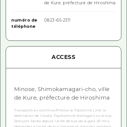
de Kure, préfecture de Hiroshima
numéro de
0823-65-2311
téléphone
ACCESS
Minose, Shimokamagari-cho, ville
de Kure, préfecture de Hiroshima
Transports en commun/Prenez le Tobishima Liner (à
destination de Yutaka, Toyohama et Kamagari) ou le bus
Setouchi Sanko depuis l'arrêt de bus de la gare JR Hiro,
descendez à l'arrêt de bus Sannose et marchez pendant