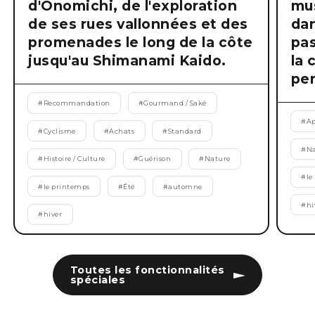
d'Onomichi, de l'exploration
mus
de ses rues vallonnées et des
dan
promenades le long de la côte
pas
jusqu'au Shimanami Kaido.
la 
pen
#
Recommandation
#
Gourmand / Saké
#
Ap
#
Cyclisme
#
Achats
#
Standard
#
Na
#
Histoire / Culture
#
Guérison
#
Nature
#
le
#
le printemps
#
Été
#
automne
#
hi
#
hiver
Toutes les fonctionnalités
spéciales