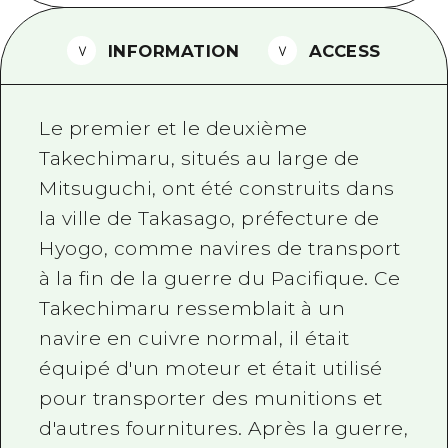
Guide bénévole
INFORMATION
ACCESS
Vidéo d'Hiroshima
FAQ
Le premier et le deuxième
Téléchargement de Photos
Takechimaru, situés au large de
Mitsuguchi, ont été construits dans
Informations sur le transport en 
la ville de Takasago, préfecture de
Brochure touristique
Hyogo, comme navires de transport
à la fin de la guerre du Pacifique. Ce
Takechimaru ressemblait à un
navire en cuivre normal, il était
équipé d'un moteur et était utilisé
pour transporter des munitions et
d'autres fournitures. Après la guerre,