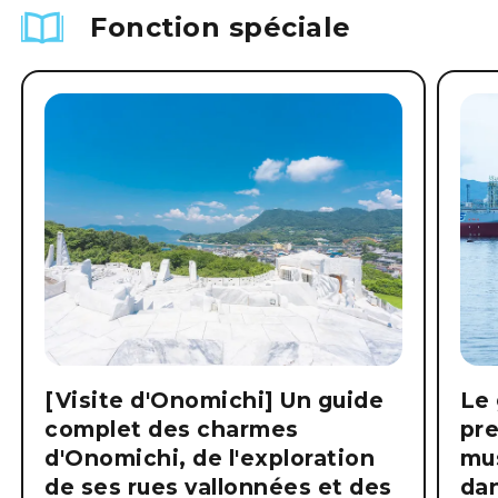
Fonction spéciale
[Visite d'Onomichi] Un guide
Le 
complet des charmes
pre
d'Onomichi, de l'exploration
mus
de ses rues vallonnées et des
dan