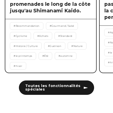
promenades le long de la côte
pas
jusqu'au Shimanami Kaido.
la 
pen
#
Recommandation
#
Gourmand / Saké
#
Ap
#
Cyclisme
#
Achats
#
Standard
#
Na
#
Histoire / Culture
#
Guérison
#
Nature
#
le
#
le printemps
#
Été
#
automne
#
hi
#
hiver
Toutes les fonctionnalités
spéciales