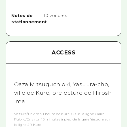
Notes de
10 voitures
stationnement
ACCESS
Oaza Mitsuguchioki, Yasuura-cho,
ville de Kure, préfecture de Hirosh
ima
Voiture/Environ 1 heure de Kure IC sur la ligne Claire
Public/Environ 15 minutes à pied de la gare Yasuura sur
la ligne JR Kure