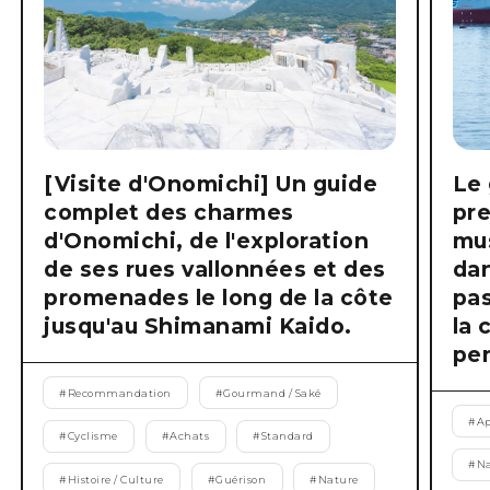
[Visite d'Onomichi] Un guide
Le 
complet des charmes
pre
d'Onomichi, de l'exploration
mus
de ses rues vallonnées et des
dan
promenades le long de la côte
pas
jusqu'au Shimanami Kaido.
la 
pen
#
Recommandation
#
Gourmand / Saké
#
Ap
#
Cyclisme
#
Achats
#
Standard
#
Na
#
Histoire / Culture
#
Guérison
#
Nature