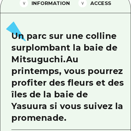
INFORMATION
ACCESS
Guide bénévole
Vidéo d'Hiroshima
FAQ
Un parc sur une colline
Téléchargement de Photos
surplombant la baie de
Informations sur le transport en 
Mitsuguchi.Au
Brochure touristique
printemps, vous pourrez
profiter des fleurs et des
îles de la baie de
Yasuura si vous suivez la
promenade.