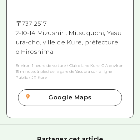
〒
737-2517
2-10-14 Mizushiri, Mitsuguchi, Yasu
ura-cho, ville de Kure, préfecture
d'Hiroshima
Environ 1 heure de voiture / Claire Line Kure IC À environ
15 minutes à pied de la gare de Yasuura sur la ligne
Public / JR Kure
Google Maps
Partagez cet article