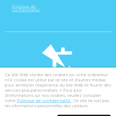
Politique de
confidentialité
Ce site Web stocke des cookies sur votre ordinateur.
nCe cookie est utilisé par ce site et d'autres médias
pour améliorer l'expérience du site Web et fournir des
©Hiroshima Tourism Association /
services plus personnalisés. n Pour plus
Hiroshima Prefecture / Hiroshima City .
All rights reserved
d'informations sur nos cookies, veuillez consulter
notre
Politique de confidentialité
. Ce site ne suit pas
les informations personnelles des visiteurs.