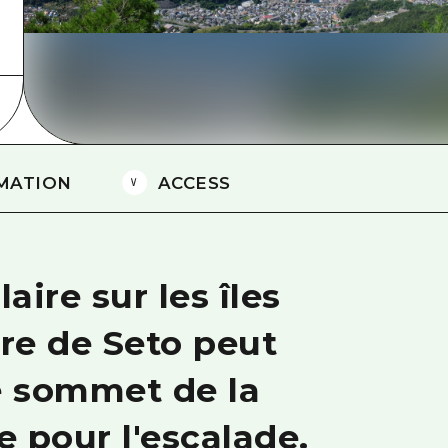
Est de Yamaguchi
Ehime
Shimane
MATION
ACCESS
ire sur les îles
ure de Seto peut
e sommet de la
 pour l'escalade.