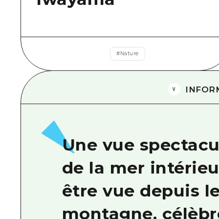
#
Nature
INFOR
Une vue spectacula
de la mer intérie
être vue depuis l
montagne, célèbre