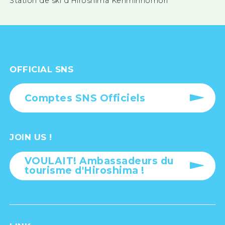
Station de ski d'Hiroshima Kenminnomori
OFFICIAL SNS
Comptes SNS Officiels
JOIN US !
VOULAIT! Ambassadeurs du
tourisme d'Hiroshima !