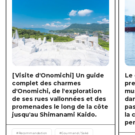
[Visite d'Onomichi] Un guide
Le 
complet des charmes
pre
d'Onomichi, de l'exploration
mus
de ses rues vallonnées et des
dan
promenades le long de la côte
pas
jusqu'au Shimanami Kaido.
la 
pen
#
Recommandation
#
Gourmand / Saké