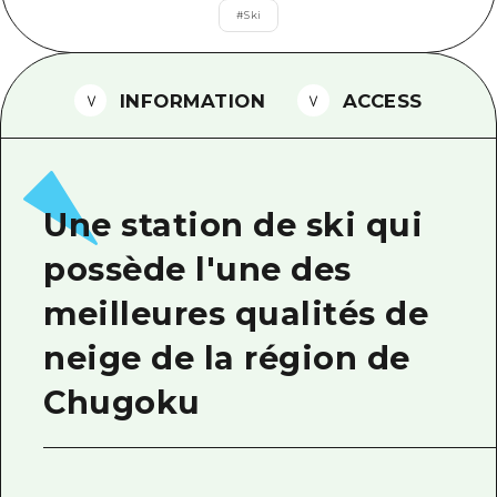
#
Ski
Guide bénévole
Vidéo d'Hiroshima
INFORMATION
ACCESS
FAQ
Téléchargement de Photos
Informations sur le transport en 
Une station de ski qui
Brochure touristique
possède l'une des
meilleures qualités de
neige de la région de
Chugoku