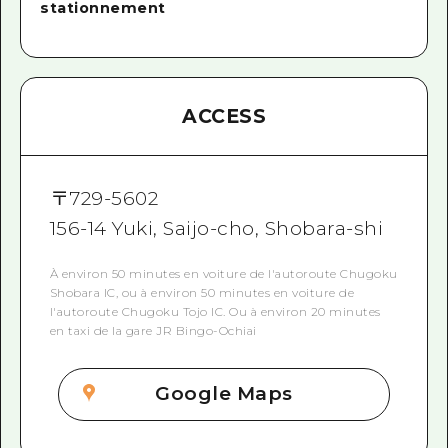
stationnement
ACCESS
〒
729-5602
156-14 Yuki, Saijo-cho, Shobara-shi
À environ 50 minutes en voiture de l'autoroute Chugoku
Shobara IC, ou à environ 50 minutes en voiture de
l'autoroute Chugoku Tojo IC. Ou à environ 20 minutes
en taxi de la gare JR Bingo-Ochiai
Google Maps