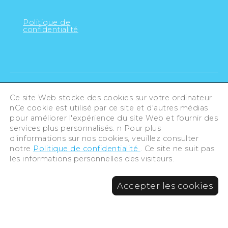
Politique de
confidentialité
Ce site Web stocke des cookies sur votre ordinateur.
nCe cookie est utilisé par ce site et d'autres médias
pour améliorer l'expérience du site Web et fournir des
services plus personnalisés. n Pour plus
d'informations sur nos cookies, veuillez consulter
notre
Politique de confidentialité
. Ce site ne suit pas
les informations personnelles des visiteurs.
©Hiroshima Tourism Association /
Accepter les cookies
Hiroshima Prefecture / Hiroshima City .
All rights reserved