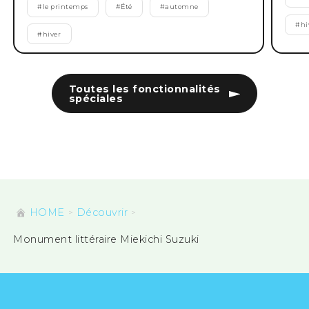
#
le printemps
#
Été
#
automne
#
hi
#
hiver
Toutes les fonctionnalités
spéciales
HOME
Découvrir
Monument littéraire Miekichi Suzuki