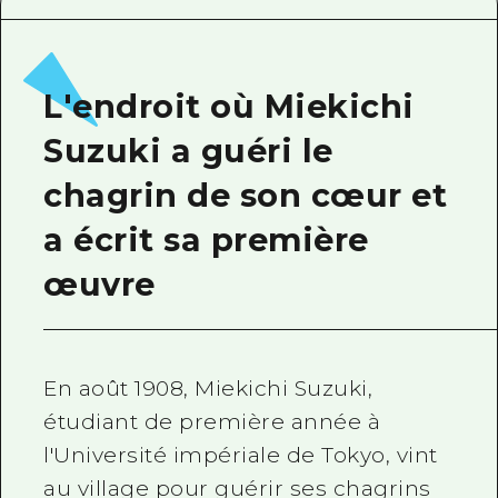
Guide bénévole
Vidéo d'Hiroshima
L'endroit où Miekichi
FAQ
Suzuki a guéri le
Téléchargement de Photos
chagrin de son cœur et
Informations sur le transport en 
a écrit sa première
Brochure touristique
œuvre
En août 1908, Miekichi Suzuki,
étudiant de première année à
l'Université impériale de Tokyo, vint
au village pour guérir ses chagrins