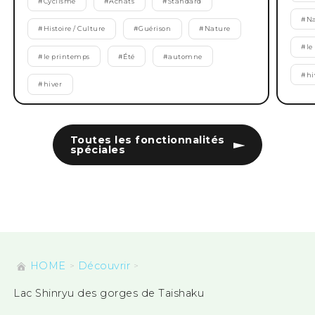
#
Cyclisme
#
Achats
#
Standard
#
Na
#
Histoire / Culture
#
Guérison
#
Nature
#
le
#
le printemps
#
Été
#
automne
#
hi
#
hiver
Toutes les fonctionnalités
spéciales
HOME
Découvrir
Lac Shinryu des gorges de Taishaku