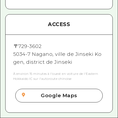
ACCESS
〒
729-3602
5034-7 Nagano, ville de Jinseki Ko
gen, district de Jinseki
À environ 15 minutes à l'ouest en voiture de l'Eastern
Hokkaido IC sur l'autoroute chinoise
Google Maps