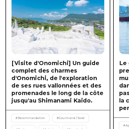
[Visite d'Onomichi] Un guide
Le 
complet des charmes
pre
d'Onomichi, de l'exploration
mus
de ses rues vallonnées et des
dan
promenades le long de la côte
pas
jusqu'au Shimanami Kaido.
la 
pen
#
Recommandation
#
Gourmand / Saké
#
Ap