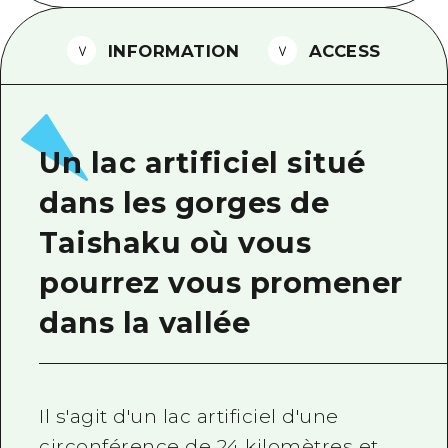
Guide bénévole
INFORMATION
ACCESS
Vidéo d'Hiroshima
FAQ
Téléchargement de Photos
Un lac artificiel situé
Informations sur le transport en 
dans les gorges de
Brochure touristique
Taishaku où vous
pourrez vous promener
dans la vallée
Il s'agit d'un lac artificiel d'une
circonférence de 24 kilomètres et