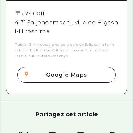
〒
739-0011
4-31 Saijohonmachi, ville de Higash
i-Hiroshima
Public : 3 minutes à pied de la gare de Saijo sur la ligne
principale JR Sanyo Voiture : à environ 5 minutes de
Saijo IC sur l'autoroute Sanyo
Google Maps
Partagez cet article