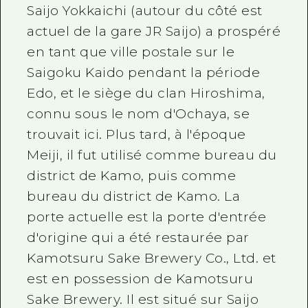
Saijo Yokkaichi (autour du côté est
Guide bénévole
actuel de la gare JR Saijo) a prospéré
Vidéo d'Hiroshima
en tant que ville postale sur le
Saigoku Kaido pendant la période
FAQ
Edo, et le siège du clan Hiroshima,
Téléchargement de Photos
connu sous le nom d'Ochaya, se
Informations sur le transport en 
trouvait ici. Plus tard, à l'époque
Meiji, il fut utilisé comme bureau du
Brochure touristique
district de Kamo, puis comme
bureau du district de Kamo. La
porte actuelle est la porte d'entrée
d'origine qui a été restaurée par
Kamotsuru Sake Brewery Co., Ltd. et
est en possession de Kamotsuru
Sake Brewery. Il est situé sur Saijo