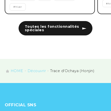
#
hi
#
hiver
Toutes les fonctionnalités
spéciales
HOME
Découvrir
Trace d'Ochaya (Honjin)
OFFICIAL SNS