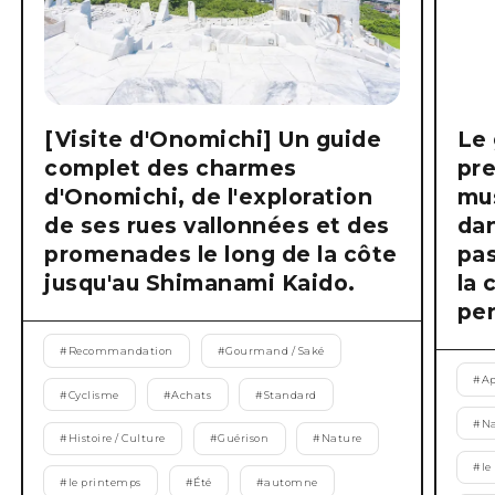
[Visite d'Onomichi] Un guide
Le 
complet des charmes
pre
d'Onomichi, de l'exploration
mus
de ses rues vallonnées et des
dan
promenades le long de la côte
pas
jusqu'au Shimanami Kaido.
la 
pen
#
Recommandation
#
Gourmand / Saké
#
Ap
#
Cyclisme
#
Achats
#
Standard
#
Na
#
Histoire / Culture
#
Guérison
#
Nature
#
le
#
le printemps
#
Été
#
automne