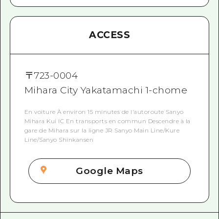
ACCESS
〒
723-0004
Mihara City Yakatamachi 1-chome
En voiture À environ 15 minutes de l'autoroute Sanyo
Mihara Kui IC En transports en commun Descendre à la
gare de Mihara sur la ligne JR Sanyo Main Line/Kure
Line/Sanyo Shinkansen
Google Maps