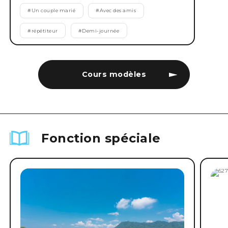
#
Un couple marié
#
Avec des amis
#
répétiteur
#
Demi-journée
Cours modèles
Fonction spéciale