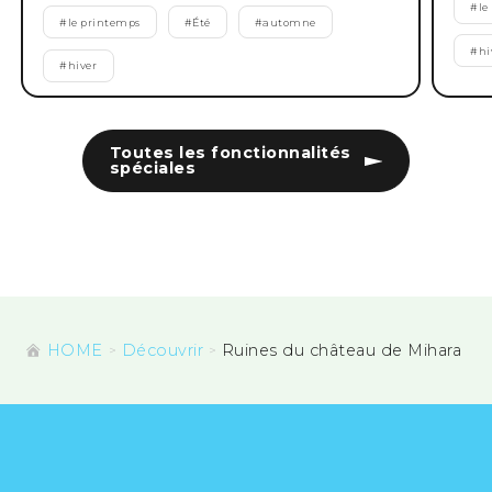
#
le
#
le printemps
#
Été
#
automne
#
hi
#
hiver
Toutes les fonctionnalités
spéciales
HOME
Découvrir
Ruines du château de Mihara