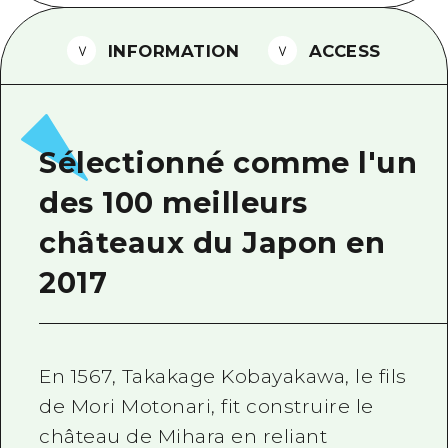
Guide bénévole
INFORMATION
ACCESS
Vidéo d'Hiroshima
FAQ
Téléchargement de Photos
Sélectionné comme l'un
Informations sur le transport en 
des 100 meilleurs
Brochure touristique
châteaux du Japon en
2017
En 1567, Takakage Kobayakawa, le fils
de Mori Motonari, fit construire le
château de Mihara en reliant