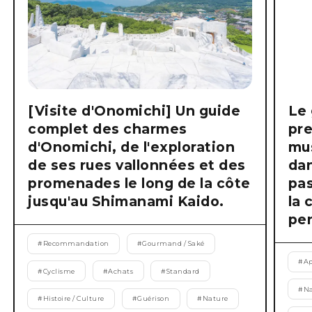
[Visite d'Onomichi] Un guide
Le 
complet des charmes
pre
d'Onomichi, de l'exploration
mus
de ses rues vallonnées et des
dan
promenades le long de la côte
pas
jusqu'au Shimanami Kaido.
la 
pen
#
Recommandation
#
Gourmand / Saké
#
Ap
#
Cyclisme
#
Achats
#
Standard
#
Na
#
Histoire / Culture
#
Guérison
#
Nature