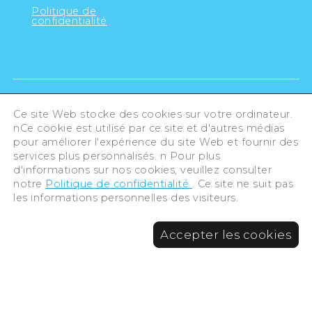
Politique de
confidentialité
Ce site Web stocke des cookies sur votre ordinateur.
nCe cookie est utilisé par ce site et d'autres médias
pour améliorer l'expérience du site Web et fournir des
services plus personnalisés. n Pour plus
d'informations sur nos cookies, veuillez consulter
notre
Politique de confidentialité
. Ce site ne suit pas
les informations personnelles des visiteurs.
©Hiroshima Tourism Association /
Accepter les cookies
Hiroshima Prefecture / Hiroshima City .
All rights reserved