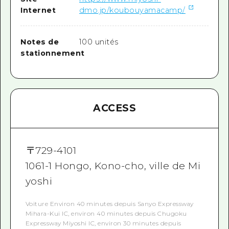
Internet
dmo.jp/koubouyamacamp/
Notes de
100 unités
stationnement
ACCESS
〒
729-4101
1061-1 Hongo, Kono-cho, ville de Mi
yoshi
Voiture Environ 40 minutes depuis Sanyo Expressway
Mihara-Kui IC, environ 40 minutes depuis Chugoku
Expressway Miyoshi IC, environ 30 minutes depuis