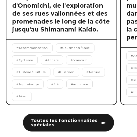
d'Onomichi, de l'exploration
mus
de ses rues vallonnées et des
dan
promenades le long de la côte
pas
jusqu'au Shimanami Kaido.
la 
pen
#
Recommandation
#
Gourmand / Saké
#
Ap
#
Cyclisme
#
Achats
#
Standard
#
Na
#
Histoire / Culture
#
Guérison
#
Nature
#
le
#
le printemps
#
Été
#
automne
#
hi
#
hiver
Toutes les fonctionnalités
spéciales