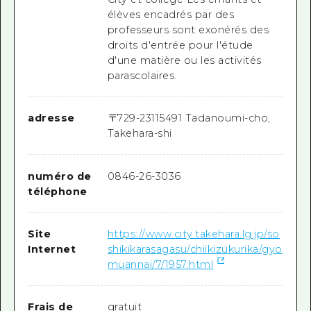
élèves encadrés par des
professeurs sont exonérés des
droits d'entrée pour l'étude
d'une matière ou les activités
parascolaires.
adresse
〒
729-2311
5491 Tadanoumi-cho,
Takehara-shi
numéro de
0846-26-3036
téléphone
Site
https://www.city.takehara.lg.jp/so
Internet
shikikarasagasu/chiikizukurika/gyo
muannai/7/1957.html
Frais de
gratuit