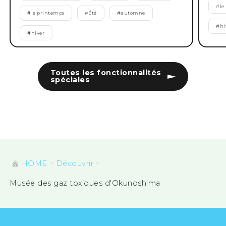
#
le
#
le printemps
#
Été
#
automne
#
hi
#
hiver
Toutes les fonctionnalités
spéciales
HOME
Découvrir
Musée des gaz toxiques d'Okunoshima