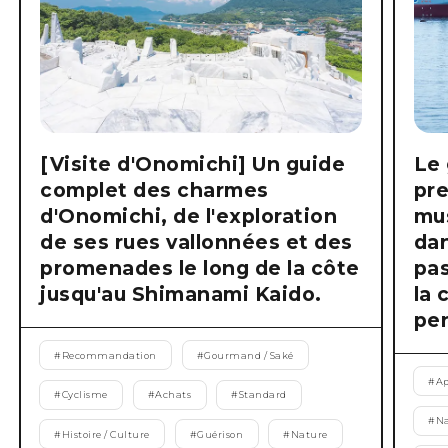
[Visite d'Onomichi] Un guide
Le 
complet des charmes
pre
d'Onomichi, de l'exploration
mus
de ses rues vallonnées et des
dan
promenades le long de la côte
pas
jusqu'au Shimanami Kaido.
la 
pen
#
Recommandation
#
Gourmand / Saké
#
Ap
#
Cyclisme
#
Achats
#
Standard
#
Na
#
Histoire / Culture
#
Guérison
#
Nature