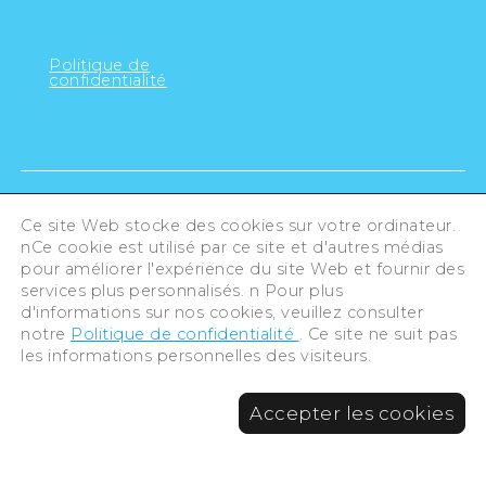
Politique de
confidentialité
Ce site Web stocke des cookies sur votre ordinateur.
nCe cookie est utilisé par ce site et d'autres médias
pour améliorer l'expérience du site Web et fournir des
services plus personnalisés. n Pour plus
d'informations sur nos cookies, veuillez consulter
notre
Politique de confidentialité
. Ce site ne suit pas
les informations personnelles des visiteurs.
©Hiroshima Tourism Association /
Accepter les cookies
Hiroshima Prefecture / Hiroshima City .
All rights reserved