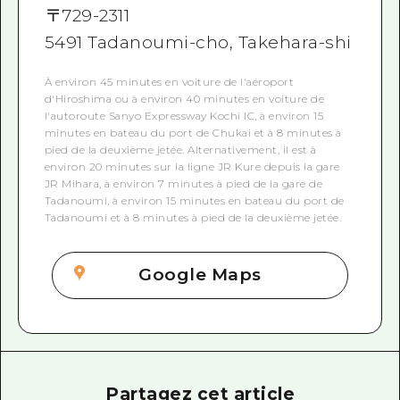
〒
729-2311
5491 Tadanoumi-cho, Takehara-shi
À environ 45 minutes en voiture de l'aéroport
d'Hiroshima ou à environ 40 minutes en voiture de
l'autoroute Sanyo Expressway Kochi IC, à environ 15
minutes en bateau du port de Chukai et à 8 minutes à
pied de la deuxième jetée. Alternativement, il est à
environ 20 minutes sur la ligne JR Kure depuis la gare
JR Mihara, à environ 7 minutes à pied de la gare de
Tadanoumi, à environ 15 minutes en bateau du port de
Tadanoumi et à 8 minutes à pied de la deuxième jetée.
Google Maps
Partagez cet article