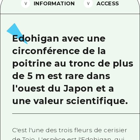
INFORMATION
ACCESS
Guide bénévole
Vidéo d'Hiroshima
FAQ
Edohigan avec une
Téléchargement de Photos
circonférence de la
Informations sur le transport en 
poitrine au tronc de plus
Brochure touristique
de 5 m est rare dans
l'ouest du Japon et a
une valeur scientifique.
C'est l'une des trois fleurs de cerisier
de Tojo. L'espèce est l'Edohigan, qui