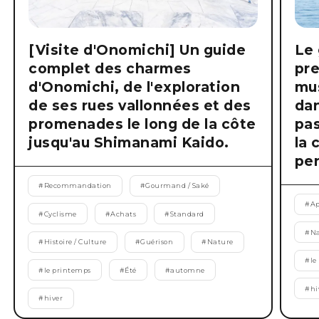
[Visite d'Onomichi] Un guide
Le 
complet des charmes
pre
d'Onomichi, de l'exploration
mus
de ses rues vallonnées et des
dan
promenades le long de la côte
pas
jusqu'au Shimanami Kaido.
la 
pen
#
Recommandation
#
Gourmand / Saké
#
Ap
#
Cyclisme
#
Achats
#
Standard
#
Na
#
Histoire / Culture
#
Guérison
#
Nature
#
le
#
le printemps
#
Été
#
automne
#
hi
#
hiver