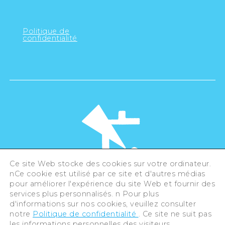
Politique de
confidentialité
Ce site Web stocke des cookies sur votre ordinateur.
nCe cookie est utilisé par ce site et d'autres médias
pour améliorer l'expérience du site Web et fournir des
©Hiroshima Tourism Association /
services plus personnalisés. n Pour plus
Hiroshima Prefecture / Hiroshima City .
All rights reserved
d'informations sur nos cookies, veuillez consulter
notre
Politique de confidentialité
. Ce site ne suit pas
les informations personnelles des visiteurs.