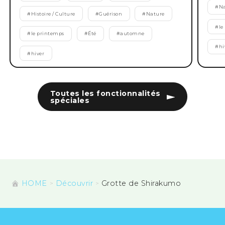
#
Na
#
Histoire / Culture
#
Guérison
#
Nature
#
le
#
le printemps
#
Été
#
automne
#
hi
#
hiver
Toutes les fonctionnalités
spéciales
HOME
Découvrir
Grotte de Shirakumo