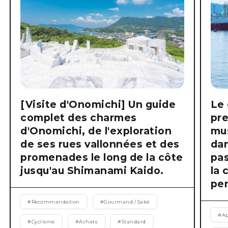
[Visite d'Onomichi] Un guide
Le 
complet des charmes
pre
d'Onomichi, de l'exploration
mus
de ses rues vallonnées et des
dan
promenades le long de la côte
pas
jusqu'au Shimanami Kaido.
la 
pen
#
Recommandation
#
Gourmand / Saké
#
Ap
#
Cyclisme
#
Achats
#
Standard