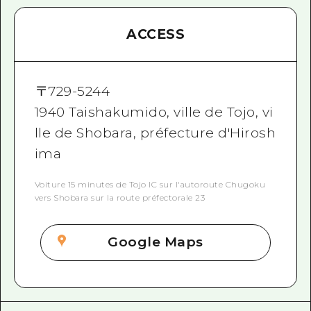
ACCESS
〒
729-5244
1940 Taishakumido, ville de Tojo, vi
lle de Shobara, préfecture d'Hirosh
ima
Voiture 15 minutes de Tojo IC sur l'autoroute Chugoku
vers Shobara sur la route préfectorale 23
Google Maps