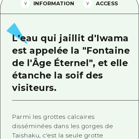
INFORMATION
ACCESS
Guide bénévole
Vidéo d'Hiroshima
FAQ
L'eau qui jaillit d'Iwama
Téléchargement de Photos
est appelée la "Fontaine
Informations sur le transport en 
de l'Âge Éternel", et elle
Brochure touristique
étanche la soif des
visiteurs.
Parmi les grottes calcaires
disséminées dans les gorges de
Taishaku, c'est la seule grotte