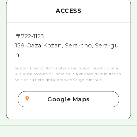
ACCESS
〒
722-1123
159 Oaza Kozan, Sera-cho, Sera-gu
n
[auto] ・ Environ 10 minutes en voiture à l'ouest du Sera
IC sur l'autoroute d'Onomichi ・ À environ 30 minutes en
voiture au nord de l'autoroute Sanyo Mihara IC
Google Maps