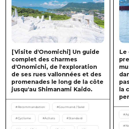
[Visite d'Onomichi] Un guide
Le 
complet des charmes
pre
d'Onomichi, de l'exploration
mus
de ses rues vallonnées et des
dan
promenades le long de la côte
pas
jusqu'au Shimanami Kaido.
la 
pen
#
Recommandation
#
Gourmand / Saké
#
Ap
#
Cyclisme
#
Achats
#
Standard
#
Na