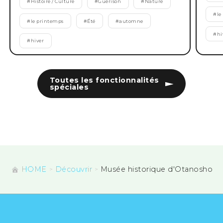
#
Histoire / Culture
#
Guérison
#
Nature
#
le
#
le printemps
#
Été
#
automne
#
hi
#
hiver
Toutes les fonctionnalités
spéciales
HOME
Découvrir
Musée historique d'Otanosho