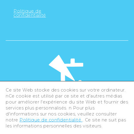
Politique de
confidentialité
Ce site Web stocke des cookies sur votre ordinateur.
nCe cookie est utilisé par ce site et d'autres médias
pour améliorer l'expérience du site Web et fournir des
©Hiroshima Tourism Association /
services plus personnalisés. n Pour plus
Hiroshima Prefecture / Hiroshima City .
d'informations sur nos cookies, veuillez consulter
All rights reserved
notre
Politique de confidentialité
. Ce site ne suit pas
les informations personnelles des visiteurs.