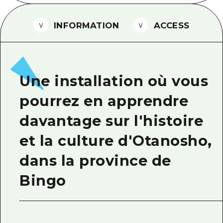
Guide bénévole
INFORMATION
ACCESS
Vidéo d'Hiroshima
FAQ
Téléchargement de Photos
Une installation où vous
Informations sur le transport en 
pourrez en apprendre
Brochure touristique
davantage sur l'histoire
et la culture d'Otanosho,
dans la province de
Bingo