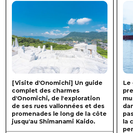
[Visite d'Onomichi] Un guide
Le 
complet des charmes
pre
d'Onomichi, de l'exploration
mus
de ses rues vallonnées et des
dan
promenades le long de la côte
pas
jusqu'au Shimanami Kaido.
la 
pen