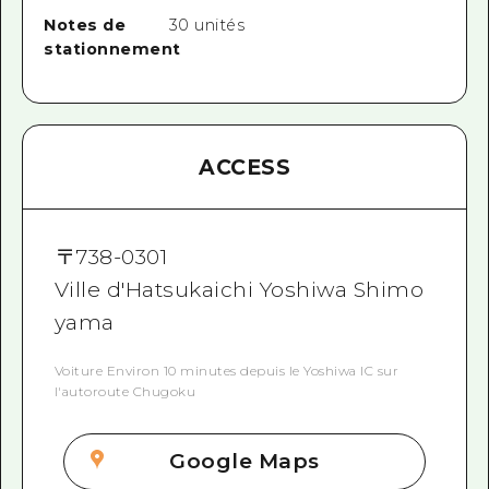
Notes de
30 unités
stationnement
ACCESS
〒
738-0301
Ville d'Hatsukaichi Yoshiwa Shimo
yama
Voiture Environ 10 minutes depuis le Yoshiwa IC sur
l'autoroute Chugoku
Google Maps