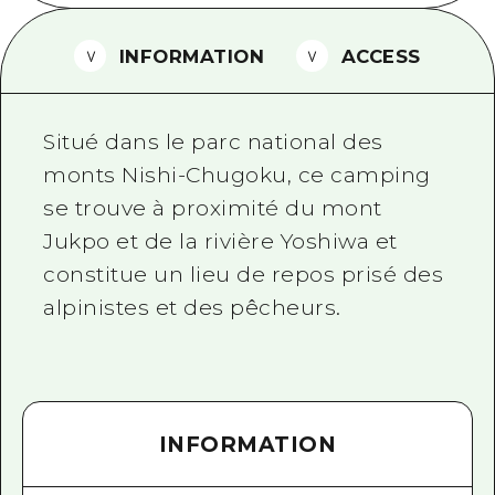
Guide bénévole
INFORMATION
ACCESS
Vidéo d'Hiroshima
FAQ
Situé dans le parc national des
Téléchargement de Photos
monts Nishi-Chugoku, ce camping
se trouve à proximité du mont
Informations sur le transport en 
Jukpo et de la rivière Yoshiwa et
Brochure touristique
constitue un lieu de repos prisé des
alpinistes et des pêcheurs.
INFORMATION