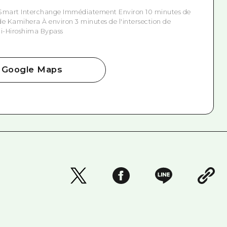
 Smart Interchange Immédiatement Environ 10 minutes de
 de Kamihera À environ 3 minutes de l'intersection de
hi-Hiroshima Bypass
Google Maps