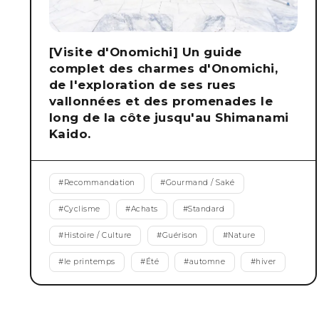
[Visite d'Onomichi] Un guide
complet des charmes d'Onomichi,
de l'exploration de ses rues
vallonnées et des promenades le
long de la côte jusqu'au Shimanami
Kaido.
#
Recommandation
#
Gourmand / Saké
#
Cyclisme
#
Achats
#
Standard
#
Histoire / Culture
#
Guérison
#
Nature
#
le printemps
#
Été
#
automne
#
hiver