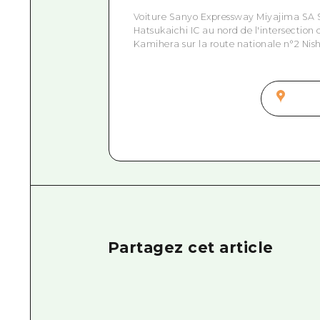
Voiture Sanyo Expressway Miyajima SA
Hatsukaichi IC au nord de l'intersection
Kamihera sur la route nationale n°2 Nis
Partagez cet article