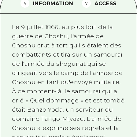
INFORMATION
ACCESS
Guide bénévole
Vidéo d'Hiroshima
Le 9 juillet 1866, au plus fort de la
FAQ
guerre de Choshu, l'armée de
Choshu crut à tort qu'ils étaient des
Téléchargement de Photos
combattants et tira sur un samouraï
Informations sur le transport en 
de l'armée du shogunat qui se
Brochure touristique
dirigeait vers le camp de l'armée de
Choshu en tant qu'envoyé militaire.
À ce moment-là, le samouraï qui a
crié « Quel dommage » et est tombé
était Banzo Yoda, un serviteur du
domaine Tango-Miyazu. L'armée de
Choshu a exprimé ses regrets et la