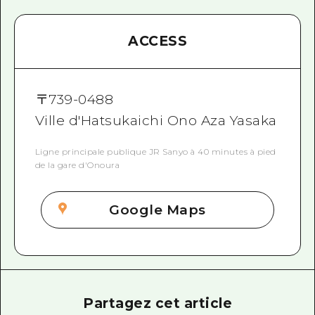
ACCESS
〒
739-0488
Ville d'Hatsukaichi Ono Aza Yasaka
Ligne principale publique JR Sanyo à 40 minutes à pied
de la gare d'Onoura
Google Maps
Partagez cet article