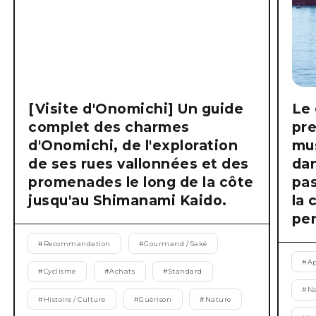
[Visite d'Onomichi] Un guide
Le 
complet des charmes
pre
d'Onomichi, de l'exploration
mus
de ses rues vallonnées et des
dan
promenades le long de la côte
pas
jusqu'au Shimanami Kaido.
la 
pen
#
Recommandation
#
Gourmand / Saké
#
Ap
#
Cyclisme
#
Achats
#
Standard
#
Na
#
Histoire / Culture
#
Guérison
#
Nature