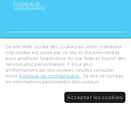
Politique de
confidentialité
Ce site Web stocke des cookies sur votre ordinateur.
nCe cookie est utilisé par ce site et d'autres médias
pour améliorer l'expérience du site Web et fournir des
services plus personnalisés. n Pour plus
d'informations sur nos cookies, veuillez consulter
notre
Politique de confidentialité
. Ce site ne suit pas
les informations personnelles des visiteurs.
©Hiroshima Tourism Association /
Accepter les cookies
Hiroshima Prefecture / Hiroshima City .
All rights reserved