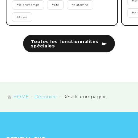
#
le
#
le printemps
#
Été
#
automne
#
hi
#
hiver
Toutes les fonctionnalités
spéciales
HOME
Découvrir
Désolé compagnie