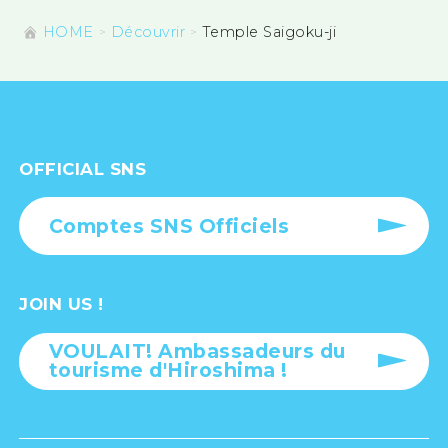
HOME
Découvrir
Temple Saigoku-ji
OFFICIAL SNS
Comptes SNS Officiels
JOIN US !
VOULAIT! Ambassadeurs du
tourisme d'Hiroshima !