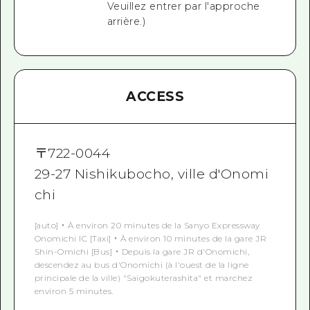
Veuillez entrer par l'approche
arrière.)
ACCESS
〒
722-0044
29-27 Nishikubocho, ville d'Onomi
chi
[auto] ・ À environ 20 minutes de la Sanyo Expressway
Onomichi IC [Taxi] ・ À environ 10 minutes de la gare JR
Shin-Omichi [Bus] ・ Depuis la gare JR d'Onomichi,
descendez au bus d'Onomichi (à l'ouest de la ligne
principale de la ville) "Saigokuterashita" et marchez
environ 5 minutes.