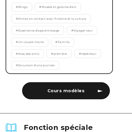
#
Bingo
#
Musées et galeries d'art
#
Entrez en contact avec l'histoire et la culture
#
Expérience d'apprentissage
#
Voyager seul
#
Un couple marié
#
Famille
#
Avec des amis
#
première
#
répétiteur
#
Excursion d'une journée
Cours modèles
Fonction spéciale