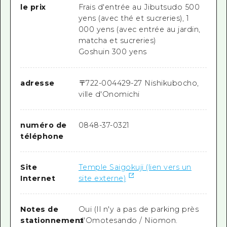
le prix
Frais d'entrée au Jibutsudo 500
yens (avec thé et sucreries), 1
000 yens (avec entrée au jardin,
matcha et sucreries)
Goshuin 300 yens
adresse
〒
722-0044
29-27 Nishikubocho,
ville d'Onomichi
numéro de
0848-37-0321
téléphone
Site
Temple Saigokuji (lien vers un
Internet
site externe)
Notes de
Oui (Il n'y a pas de parking près
stationnement
d'Omotesando / Niomon.