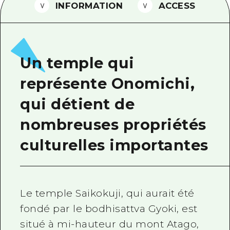
INFORMATION
ACCESS
Guide bénévole
Vidéo d'Hiroshima
FAQ
Un temple qui
Téléchargement de Photos
représente Onomichi,
Informations sur le transport en 
qui détient de
Brochure touristique
nombreuses propriétés
culturelles importantes
Le temple Saikokuji, qui aurait été
fondé par le bodhisattva Gyoki, est
situé à mi-hauteur du mont Atago,