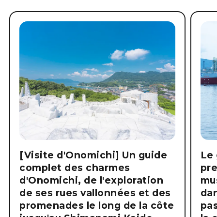
[Visite d'Onomichi] Un guide
Le 
complet des charmes
pre
d'Onomichi, de l'exploration
mus
de ses rues vallonnées et des
dan
promenades le long de la côte
pas