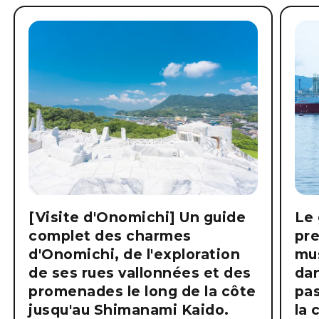
[Visite d'Onomichi] Un guide
Le 
complet des charmes
pre
d'Onomichi, de l'exploration
mus
de ses rues vallonnées et des
dan
promenades le long de la côte
pas
jusqu'au Shimanami Kaido.
la 