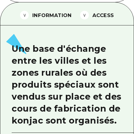
Guide bénévole
INFORMATION
ACCESS
Vidéo d'Hiroshima
FAQ
Téléchargement de Photos
Une base d'échange
Informations sur le transport en 
entre les villes et les
Brochure touristique
zones rurales où des
produits spéciaux sont
vendus sur place et des
cours de fabrication de
konjac sont organisés.