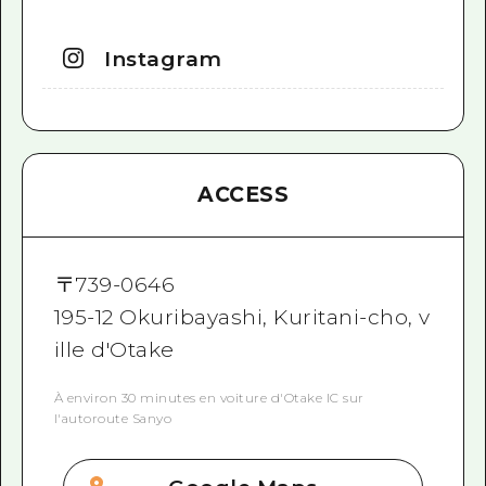
Instagram
ACCESS
〒
739-0646
195-12 Okuribayashi, Kuritani-cho, v
ille d'Otake
À environ 30 minutes en voiture d'Otake IC sur
l'autoroute Sanyo