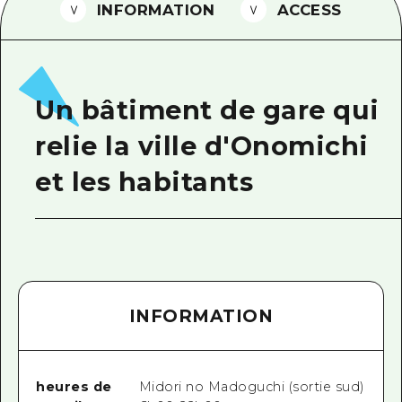
INFORMATION
ACCESS
Guide bénévole
Vidéo d'Hiroshima
FAQ
Un bâtiment de gare qui
Téléchargement de Photos
relie la ville d'Onomichi
Informations sur le transport en 
et les habitants
Brochure touristique
INFORMATION
heures de
Midori no Madoguchi (sortie sud)