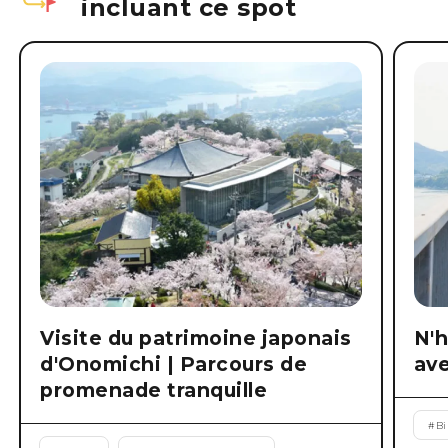
incluant ce spot
Visite du patrimoine japonais
N'h
d'Onomichi | Parcours de
av
promenade tranquille
#
B