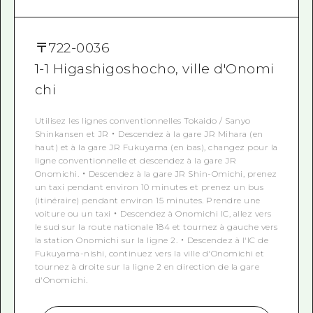
〒
722-0036
1-1 Higashigoshocho, ville d'Onomi
chi
Utilisez les lignes conventionnelles Tokaido / Sanyo
Shinkansen et JR ・ Descendez à la gare JR Mihara (en
haut) et à la gare JR Fukuyama (en bas), changez pour la
ligne conventionnelle et descendez à la gare JR
Onomichi. ・ Descendez à la gare JR Shin-Omichi, prenez
un taxi pendant environ 10 minutes et prenez un bus
(itinéraire) pendant environ 15 minutes. Prendre une
voiture ou un taxi ・ Descendez à Onomichi IC, allez vers
le sud sur la route nationale 184 et tournez à gauche vers
la station Onomichi sur la ligne 2. ・ Descendez à l'IC de
Fukuyama-nishi, continuez vers la ville d'Onomichi et
tournez à droite sur la ligne 2 en direction de la gare
d'Onomichi.