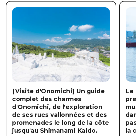
[Visite d'Onomichi] Un guide
Le 
complet des charmes
pre
d'Onomichi, de l'exploration
mus
de ses rues vallonnées et des
dan
promenades le long de la côte
pas
jusqu'au Shimanami Kaido.
la 