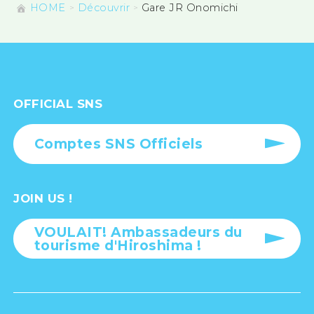
HOME
Découvrir
Gare JR Onomichi
OFFICIAL SNS
Comptes SNS Officiels
JOIN US !
VOULAIT! Ambassadeurs du
tourisme d'Hiroshima !