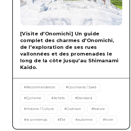
[Visite d'Onomichi] Un guide
complet des charmes d'Onomichi,
de l'exploration de ses rues
vallonnées et des promenades le
long de la côte jusqu'au Shimanami
Kaido.
#
Recommandation
#
Gourmand / Saké
#
Cyclisme
#
Achats
#
Standard
#
Histoire / Culture
#
Guérison
#
Nature
#
le printemps
#
Été
#
automne
#
hiver