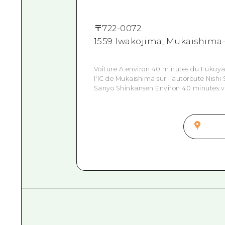
〒
722-0072
1559 Iwakojima, Mukaishima
Voiture A environ 40 minutes du Fukuyam
l'IC de Mukaishima sur l'autoroute Nishi 
Sanyo Shinkansen Environ 40 minutes 