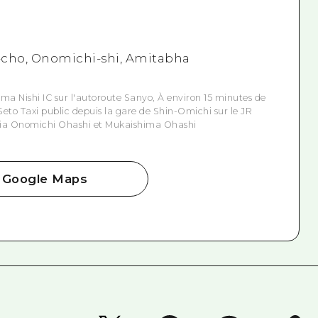
-cho, Onomichi-shi, Amitabha
a Nishi IC sur l'autoroute Sanyo, À environ 15 minutes de
Seto Taxi public depuis la gare de Shin-Omichi sur le JR
via Onomichi Ohashi et Mukaishima Ohashi
Google Maps