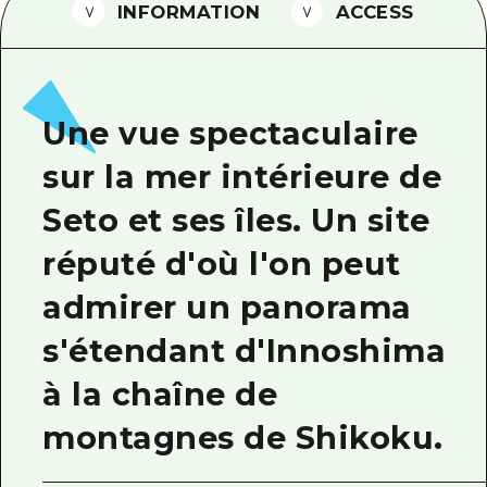
INFORMATION
ACCESS
Guide bénévole
Vidéo d'Hiroshima
FAQ
Une vue spectaculaire
Téléchargement de Photos
sur la mer intérieure de
Informations sur le transport en 
Seto et ses îles. Un site
Brochure touristique
réputé d'où l'on peut
admirer un panorama
s'étendant d'Innoshima
à la chaîne de
montagnes de Shikoku.