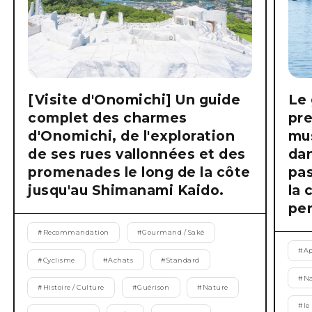
[Visite d'Onomichi] Un guide
Le 
complet des charmes
pre
d'Onomichi, de l'exploration
mus
de ses rues vallonnées et des
dan
promenades le long de la côte
pas
jusqu'au Shimanami Kaido.
la 
pen
#
Recommandation
#
Gourmand / Saké
#
Ap
#
Cyclisme
#
Achats
#
Standard
#
Na
#
Histoire / Culture
#
Guérison
#
Nature
#
le