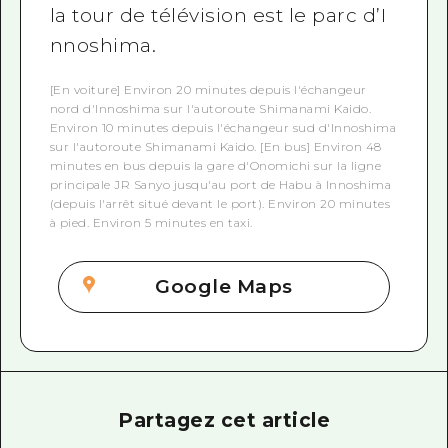
la tour de télévision est le parc d’I
nnoshima.
[En voiture] Environ 20 minutes depuis l'échangeur
nord d'Innoshima sur l'autoroute Shimanami Kaido.
Environ 10 minutes depuis l'échangeur sud d'Innoshima
sur l'autoroute Shimanami Kaido. [En bus] Environ 48
minutes en bus depuis la gare d'Onomichi sur la ligne
principale JR Sanyo jusqu'au port de Habu à Innoshima
(depuis l'arrêt situé devant le port). Environ 20 minutes
à pied. Environ 5 minutes en taxi.
Google Maps
Partagez cet article