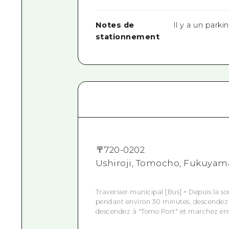
Notes de
Il y a un park
stationnement
〒
720-0202
Ushiroji, Tomocho, Fukuyam
Traversier municipal [Bus] ・ Depuis la 
pendant environ 30 minutes, descendez
descendez à "Tomo Port" et marchez env