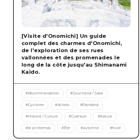
[Visite d'Onomichi] Un guide
complet des charmes d'Onomichi,
de l'exploration de ses rues
vallonnées et des promenades le
long de la côte jusqu'au Shimanami
Kaido.
#
Recommandation
#
Gourmand / Saké
#
Cyclisme
#
Achats
#
Standard
#
Histoire / Culture
#
Guérison
#
Nature
#
le printemps
#
Été
#
automne
#
hiver