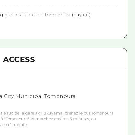
ing public autour de Tomonoura (payant)
ACCESS
a City Municipal Tomonoura
sortie sud de la gare JR Fukuyama, prenez le bus Tomonoura
 à "Tomonoura" et marchez environ 3 minutes, ou
iron 1 minute.