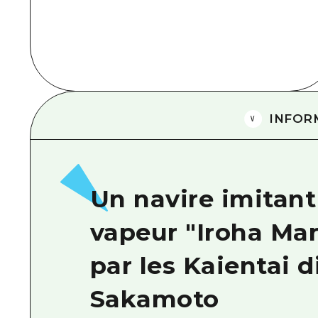
INFOR
Un navire imitant
vapeur "Iroha Ma
par les Kaientai 
Sakamoto