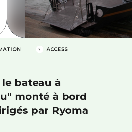
Est de Yamaguchi
Ehime
Shimane
MATION
ACCESS
 le bateau à
ru" monté à bord
dirigés par Ryoma