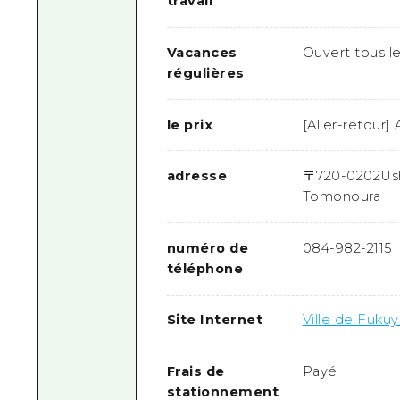
travail
Vacances
Ouvert tous le
régulières
le prix
[Aller-retour]
adresse
〒
720-0202
Us
Tomonoura
numéro de
084-982-2115
téléphone
Site Internet
Ville de Fukuy
Frais de
Payé
stationnement