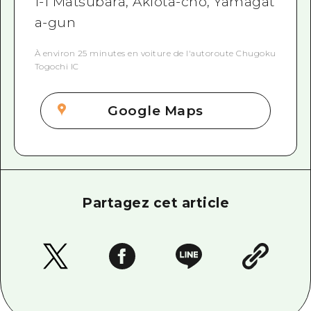
1-1 Matsubara, Akiota-cho, Yamagat
a-gun
À environ 25 minutes en voiture de l'autoroute Chugoku
Togochi IC
Google Maps
Partagez cet article