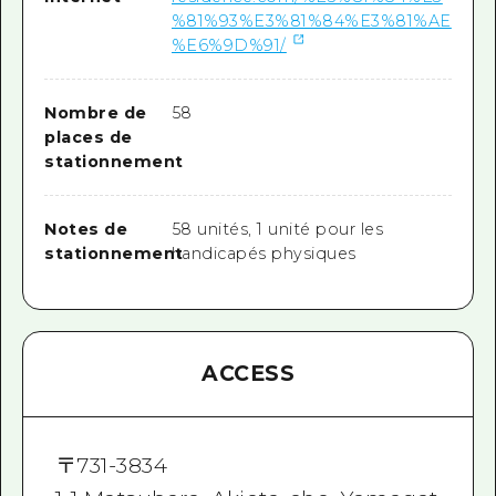
%81%93%E3%81%84%E3%81%AE
%E6%9D%91/
Nombre de
58
places de
stationnement
Notes de
58 unités, 1 unité pour les
stationnement
handicapés physiques
ACCESS
〒
731-3834