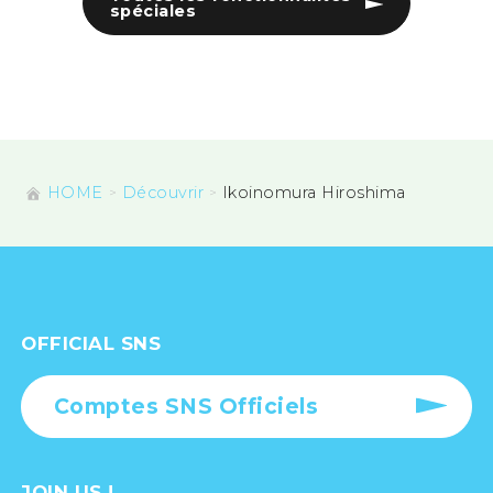
spéciales
HOME
Découvrir
Ikoinomura Hiroshima
OFFICIAL SNS
Comptes SNS Officiels
JOIN US !