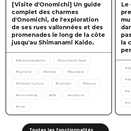
[Visite d'Onomichi] Un guide
Le 
complet des charmes
pre
d'Onomichi, de l'exploration
mus
de ses rues vallonnées et des
dan
promenades le long de la côte
pas
jusqu'au Shimanami Kaido.
la 
pen
#
Recommandation
#
Gourmand / Saké
#
Ap
#
Cyclisme
#
Achats
#
Standard
#
Na
#
Histoire / Culture
#
Guérison
#
Nature
#
le
#
le printemps
#
Été
#
automne
#
hi
#
hiver
Toutes les fonctionnalités