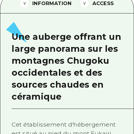
INFORMATION
ACCESS
Guide bénévole
Vidéo d'Hiroshima
FAQ
Une auberge offrant un
Téléchargement de Photos
large panorama sur les
Informations sur le transport en 
montagnes Chugoku
Brochure touristique
occidentales et des
sources chaudes en
céramique
Cet établissement d'hébergement
est situé au pied du mont Fukairi,