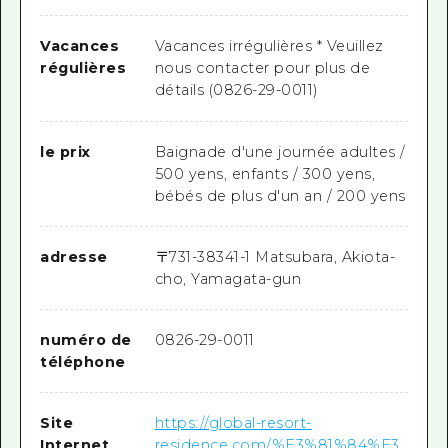
Vacances
Vacances irrégulières * Veuillez
régulières
nous contacter pour plus de
détails (0826-29-0011)
le prix
Baignade d'une journée adultes /
500 yens, enfants / 300 yens,
bébés de plus d'un an / 200 yens
adresse
〒
731-3834
1-1 Matsubara, Akiota-
cho, Yamagata-gun
numéro de
0826-29-0011
téléphone
Site
https://global-resort-
Internet
residence.com/%E3%81%84%E3