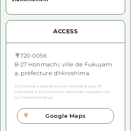
ACCESS
〒
720-0056
8-27 Honmachi, ville de Fukuyam
a, préfecture d'Hiroshima
À 5 minutes à pied de la sortie nord de la gare JR
Fukuyama, à 20 minutes en voiture de Fukuyama Est
sur l'autoroute Sanyo
Google Maps