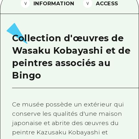
INFORMATION
ACCESS
Guide bénévole
Vidéo d'Hiroshima
FAQ
Collection d'œuvres de
Téléchargement de Photos
Wasaku Kobayashi et de
Informations sur le transport en 
peintres associés au
Brochure touristique
Bingo
Ce musée possède un extérieur qui
conserve les qualités d'une maison
japonaise et abrite des œuvres du
peintre Kazusaku Kobayashi et