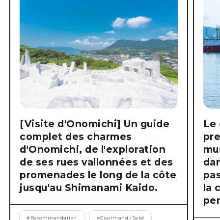
[Visite d'Onomichi] Un guide
Le 
complet des charmes
pre
d'Onomichi, de l'exploration
mus
de ses rues vallonnées et des
dan
promenades le long de la côte
pas
jusqu'au Shimanami Kaido.
la 
pen
#
Recommandation
#
Gourmand / Saké