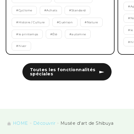
#
Ap
#
Cyclisme
#
Achats
#
Standard
#
Na
#
Histoire / Culture
#
Guérison
#
Nature
#
le
#
le printemps
#
Été
#
automne
#
hi
#
hiver
Toutes les fonctionnalités
spéciales
HOME
Découvrir
Musée d'art de Shibuya