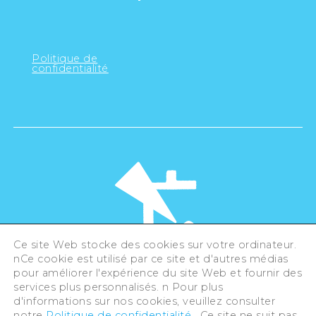
Politique de
confidentialité
Ce site Web stocke des cookies sur votre ordinateur.
nCe cookie est utilisé par ce site et d'autres médias
pour améliorer l'expérience du site Web et fournir des
©Hiroshima Tourism Association /
services plus personnalisés. n Pour plus
Hiroshima Prefecture / Hiroshima City .
All rights reserved
d'informations sur nos cookies, veuillez consulter
notre
Politique de confidentialité
. Ce site ne suit pas