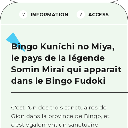
Guide bénévole
INFORMATION
ACCESS
Vidéo d'Hiroshima
FAQ
Téléchargement de Photos
Bingo Kunichi no Miya,
Informations sur le transport en 
le pays de la légende
Brochure touristique
Somin Mirai qui apparaît
dans le Bingo Fudoki
C'est l'un des trois sanctuaires de
Gion dans la province de Bingo, et
c'est également un sanctuaire