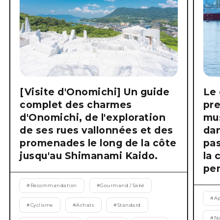
[Visite d'Onomichi] Un guide
Le 
complet des charmes
pre
d'Onomichi, de l'exploration
mus
de ses rues vallonnées et des
dan
promenades le long de la côte
pas
jusqu'au Shimanami Kaido.
la 
pen
#
Recommandation
#
Gourmand / Saké
#
Ap
#
Cyclisme
#
Achats
#
Standard
#
Na