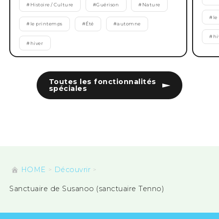
#
Histoire / Culture
#
Guérison
#
Nature
#
le
#
le printemps
#
Été
#
automne
#
hi
#
hiver
Toutes les fonctionnalités
spéciales
HOME
Découvrir
Sanctuaire de Susanoo (sanctuaire Tenno)