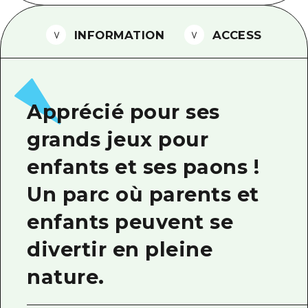
Guide bénévole
INFORMATION
ACCESS
Vidéo d'Hiroshima
FAQ
Téléchargement de Photos
Apprécié pour ses
Informations sur le transport en 
grands jeux pour
Brochure touristique
enfants et ses paons !
Un parc où parents et
enfants peuvent se
divertir en pleine
nature.