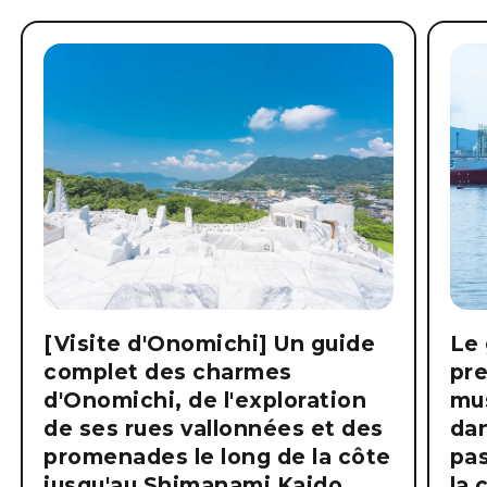
[Visite d'Onomichi] Un guide
Le 
complet des charmes
pre
d'Onomichi, de l'exploration
mus
de ses rues vallonnées et des
dan
promenades le long de la côte
pas
jusqu'au Shimanami Kaido.
la 