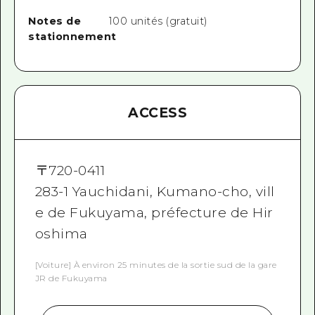
Notes de
100 unités (gratuit)
stationnement
ACCESS
〒
720-0411
283-1 Yauchidani, Kumano-cho, vill
e de Fukuyama, préfecture de Hir
oshima
[Voiture] À environ 25 minutes de la sortie sud de la gare
JR de Fukuyama