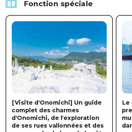
Fonction spéciale
[Visite d'Onomichi] Un guide
Le 
complet des charmes
pre
d'Onomichi, de l'exploration
mus
de ses rues vallonnées et des
dan