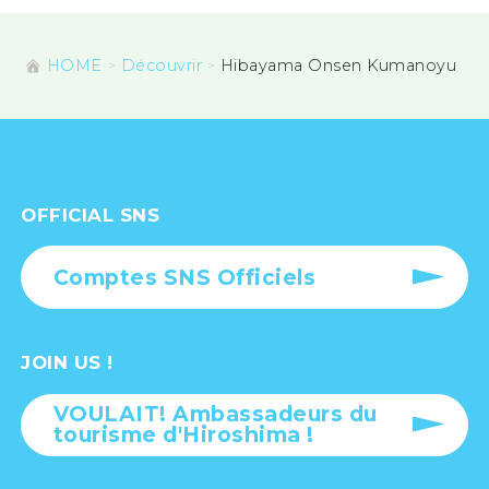
HOME
Découvrir
Hibayama Onsen Kumanoyu
OFFICIAL SNS
Comptes SNS Officiels
JOIN US !
VOULAIT! Ambassadeurs du
tourisme d'Hiroshima !