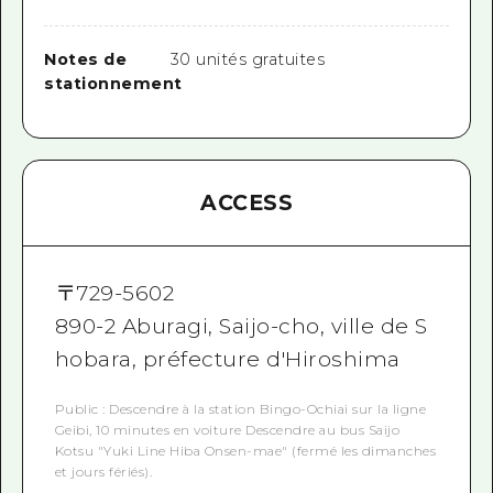
Notes de
30 unités gratuites
stationnement
ACCESS
〒
729-5602
890-2 Aburagi, Saijo-cho, ville de S
hobara, préfecture d'Hiroshima
Public : Descendre à la station Bingo-Ochiai sur la ligne
Geibi, 10 minutes en voiture Descendre au bus Saijo
Kotsu "Yuki Line Hiba Onsen-mae" (fermé les dimanches
et jours fériés).