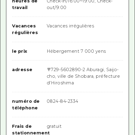
heures de
Check-in/16:00~19:00, Check-
travail
out/9:00
Vacances
Vacances irrégulières
régulières
le prix
Hébergement 7 000 yens
adresse
〒
729-5602
890-2 Aburagi, Saijo-
cho, ville de Shobara, préfecture
d'Hiroshima
numéro de
0824-84-2334
téléphone
Frais de
gratuit
stationnement