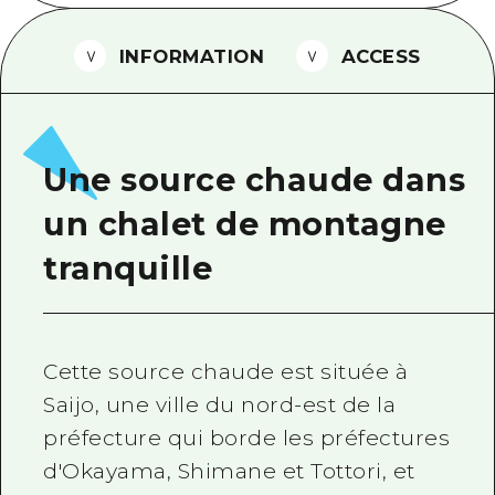
Guide bénévole
INFORMATION
ACCESS
Vidéo d'Hiroshima
FAQ
Téléchargement de Photos
Une source chaude dans
Informations sur le transport en 
un chalet de montagne
Brochure touristique
tranquille
Cette source chaude est située à
Saijo, une ville du nord-est de la
préfecture qui borde les préfectures
d'Okayama, Shimane et Tottori, et