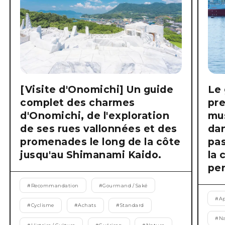
[Visite d'Onomichi] Un guide
Le 
complet des charmes
pre
d'Onomichi, de l'exploration
mus
de ses rues vallonnées et des
dan
promenades le long de la côte
pas
jusqu'au Shimanami Kaido.
la 
pen
#
Recommandation
#
Gourmand / Saké
#
Ap
#
Cyclisme
#
Achats
#
Standard
#
Na