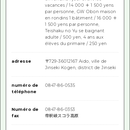
vacances / 14 000 ＋ 1 500 yens
par personne, GW Obon maison
en rondins 1 bâtiment / 16 000 ＋
1 500 yens par personne,
Teishaku no Yu se baignant
adulte / 500 yen, 4 ans aux
élèves du primaire / 250 yen
adresse
〒
729-3601
2167 Aido, ville de
Jinseki Kogen, district de Jinseki
numéro de
0847-86-0535
téléphone
Numéro de
0847-86-0353
fax
帝釈峡スコラ高原