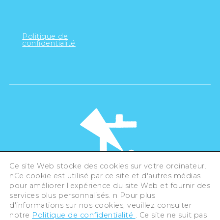
Politique de
confidentialité
Ce site Web stocke des cookies sur votre ordinateur.
nCe cookie est utilisé par ce site et d'autres médias
pour améliorer l'expérience du site Web et fournir des
©Hiroshima Tourism Association /
services plus personnalisés. n Pour plus
Hiroshima Prefecture / Hiroshima City .
All rights reserved
d'informations sur nos cookies, veuillez consulter
notre
Politique de confidentialité
. Ce site ne suit pas