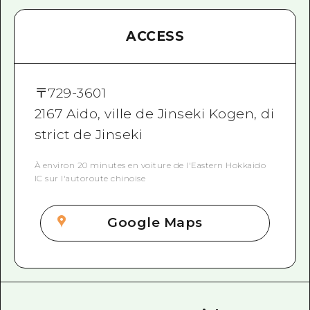
ACCESS
〒
729-3601
2167 Aido, ville de Jinseki Kogen, di
strict de Jinseki
À environ 20 minutes en voiture de l'Eastern Hokkaido
IC sur l'autoroute chinoise
Google Maps