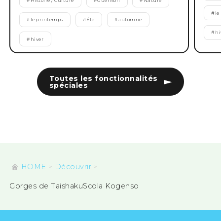
#
Histoire / Culture
#
Guérison
#
Nature
#
le
#
le printemps
#
Été
#
automne
#
hi
#
hiver
Toutes les fonctionnalités
spéciales
HOME
Découvrir
Gorges de TaishakuScola Kogenso