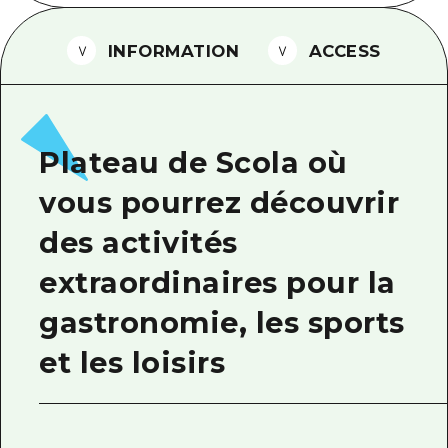
Guide bénévole
INFORMATION
ACCESS
Vidéo d'Hiroshima
FAQ
Téléchargement de Photos
Plateau de Scola où
Informations sur le transport en 
vous pourrez découvrir
Brochure touristique
des activités
extraordinaires pour la
gastronomie, les sports
et les loisirs