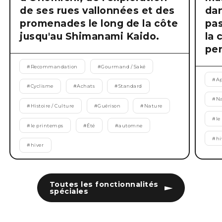
de ses rues vallonnées et des
dan
promenades le long de la côte
pas
jusqu'au Shimanami Kaido.
la 
pen
#
Recommandation
#
Gourmand / Saké
#
Ap
#
Cyclisme
#
Achats
#
Standard
#
Na
#
Histoire / Culture
#
Guérison
#
Nature
#
le
#
le printemps
#
Été
#
automne
#
hi
#
hiver
Toutes les fonctionnalités
spéciales