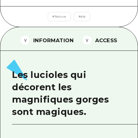
Guide bénévole
#
Nature
#
été
Vidéo d'Hiroshima
FAQ
INFORMATION
ACCESS
Téléchargement de Photos
Informations sur le transport en 
Brochure touristique
Les lucioles qui
décorent les
magnifiques gorges
sont magiques.