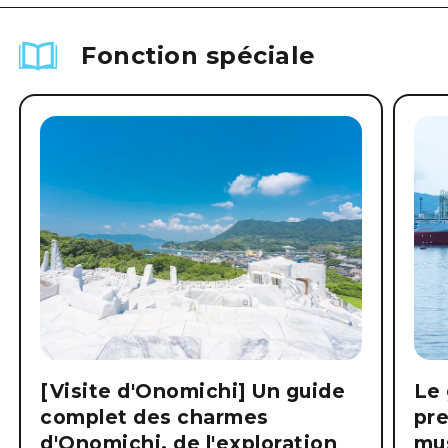
Fonction spéciale
[Visite d'Onomichi] Un guide
Le 
complet des charmes
pre
d'Onomichi, de l'exploration
mus