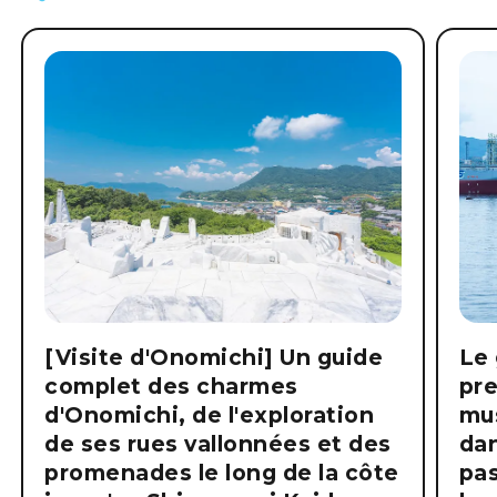
[Visite d'Onomichi] Un guide
Le 
complet des charmes
pre
d'Onomichi, de l'exploration
mus
de ses rues vallonnées et des
dan
promenades le long de la côte
pas