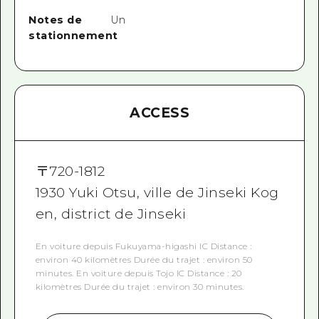
Notes de
Un
stationnement
ACCESS
〒
720-1812
1930 Yuki Otsu, ville de Jinseki Kog
en, district de Jinseki
En voiture depuis Fukuyama-higashi IC Distance :
environ 40 kilomètres Durée du trajet : environ 50
minutes. En voiture depuis Tojo IC Distance : 20
kilomètres Durée du trajet : environ 30 minutes.