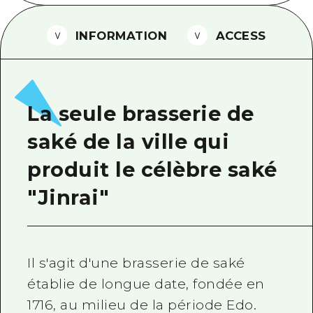
Guide bénévole
INFORMATION
ACCESS
Vidéo d'Hiroshima
FAQ
Téléchargement de Photos
La seule brasserie de
Informations sur le transport en 
saké de la ville qui
Brochure touristique
produit le célèbre saké
"Jinrai"
Il s'agit d'une brasserie de saké
établie de longue date, fondée en
1716, au milieu de la période Edo.