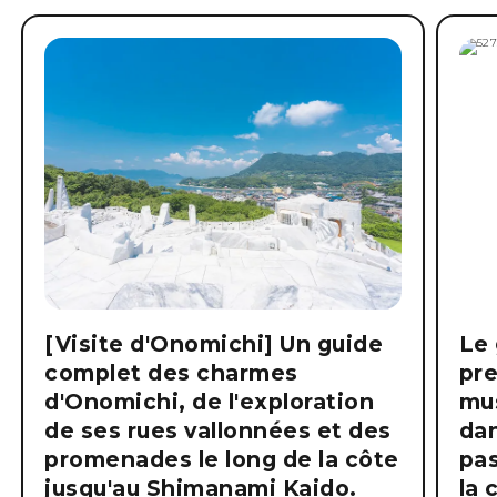
[Visite d'Onomichi] Un guide
Le 
complet des charmes
pre
d'Onomichi, de l'exploration
mus
de ses rues vallonnées et des
dan
promenades le long de la côte
pas
jusqu'au Shimanami Kaido.
la 