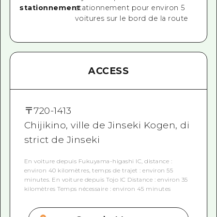
stationnement
stationnement pour environ 5
voitures sur le bord de la route
ACCESS
〒
720-1413
Chijikino, ville de Jinseki Kogen, di
strict de Jinseki
En voiture depuis Fukuyama-higashi IC, distance :
environ 40 kilomètres, temps de trajet : environ 55
minutes. En voiture depuis Tojo IC Distance : environ 35
kilomètres Temps nécessaire : environ 45 minutes