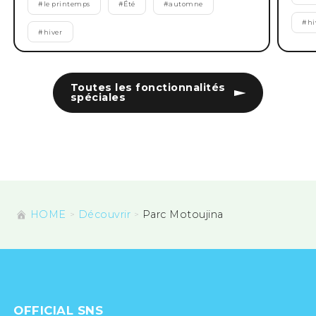
#
le printemps
#
Été
#
automne
#
hi
#
hiver
Toutes les fonctionnalités
spéciales
HOME
Découvrir
Parc Motoujina
OFFICIAL SNS