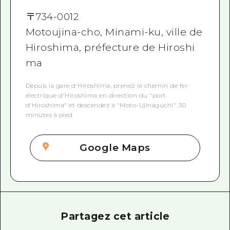
〒
734-0012
Motoujina-cho, Minami-ku, ville de
Hiroshima, préfecture de Hiroshi
ma
Depuis la gare d'Hiroshima, prenez le chemin de fer
électrique d'Hiroshima en direction du "port
d'Hiroshima" et descendez à "Moto-Ujinaguchi". 30
minutes à pied
Google Maps
Partagez cet article