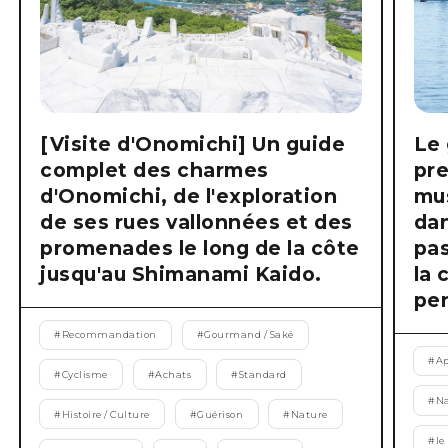
[Visite d'Onomichi] Un guide
Le 
complet des charmes
pre
d'Onomichi, de l'exploration
mus
de ses rues vallonnées et des
dan
promenades le long de la côte
pas
jusqu'au Shimanami Kaido.
la 
pen
#
Recommandation
#
Gourmand / Saké
#
Ap
#
Cyclisme
#
Achats
#
Standard
#
Na
#
Histoire / Culture
#
Guérison
#
Nature
#
le