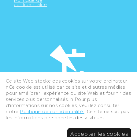
Politique de
confidentialité
Ce site Web stocke des cookies sur votre ordinateur.
nCe cookie est utilisé par ce site et d'autres médias
pour améliorer l'expérience du site Web et fournir des
©Hiroshima Tourism Association /
services plus personnalisés. n Pour plus
Hiroshima Prefecture / Hiroshima City .
All rights reserved
d'informations sur nos cookies, veuillez consulter
notre
Politique de confidentialité
. Ce site ne suit pas
les informations personnelles des visiteurs.
Accepter les cookies