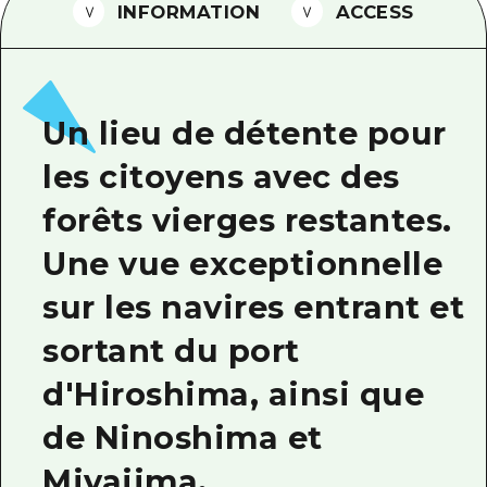
INFORMATION
ACCESS
Guide bénévole
Vidéo d'Hiroshima
FAQ
Un lieu de détente pour
Téléchargement de Photos
les citoyens avec des
Informations sur le transport en 
forêts vierges restantes.
Brochure touristique
Une vue exceptionnelle
sur les navires entrant et
sortant du port
d'Hiroshima, ainsi que
de Ninoshima et
Miyajima.