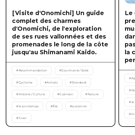
[Visite d'Onomichi] Un guide
Le 
complet des charmes
pre
d'Onomichi, de l'exploration
mus
de ses rues vallonnées et des
dan
promenades le long de la côte
pas
jusqu'au Shimanami Kaido.
la 
pen
#
Recommandation
#
Gourmand / Saké
#
Ap
#
Cyclisme
#
Achats
#
Standard
#
Na
#
Histoire / Culture
#
Guérison
#
Nature
#
le
#
le printemps
#
Été
#
automne
#
hi
#
hiver