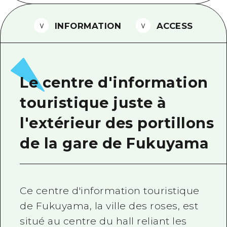
Guide bénévole
INFORMATION
ACCESS
Vidéo d'Hiroshima
FAQ
Téléchargement de Photos
Le centre d'information
Informations sur le transport en 
touristique juste à
Brochure touristique
l'extérieur des portillons
de la gare de Fukuyama
Ce centre d'information touristique
de Fukuyama, la ville des roses, est
situé au centre du hall reliant les