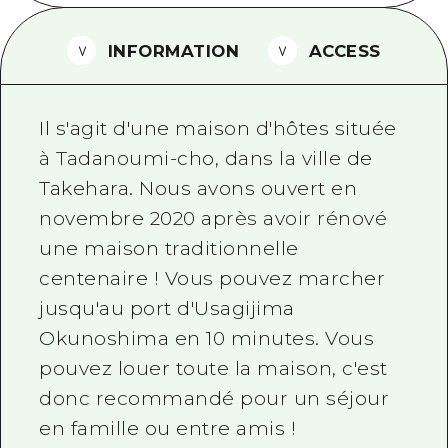
Guide bénévole
INFORMATION
ACCESS
Vidéo d'Hiroshima
FAQ
Il s'agit d'une maison d'hôtes située
Téléchargement de Photos
à Tadanoumi-cho, dans la ville de
Takehara. Nous avons ouvert en
Informations sur le transport en 
novembre 2020 après avoir rénové
Brochure touristique
une maison traditionnelle
centenaire ! Vous pouvez marcher
jusqu'au port d'Usagijima
Okunoshima en 10 minutes. Vous
pouvez louer toute la maison, c'est
donc recommandé pour un séjour
en famille ou entre amis !