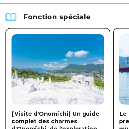
Fonction spéciale
[Visite d'Onomichi] Un guide
Le 
complet des charmes
pre
d'Onomichi, de l'exploration
mus