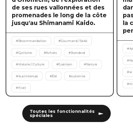
de ses rues vallonnées et des
dan
promenades le long de la côte
pas
jusqu'au Shimanami Kaido.
la 
pen
#
Recommandation
#
Gourmand / Saké
#
Ap
#
Cyclisme
#
Achats
#
Standard
#
Na
#
Histoire / Culture
#
Guérison
#
Nature
#
le
#
le printemps
#
Été
#
automne
#
hi
#
hiver
Toutes les fonctionnalités
spéciales