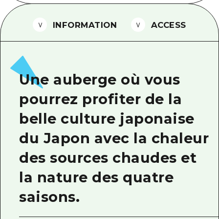
Guide bénévole
INFORMATION
ACCESS
Vidéo d'Hiroshima
FAQ
Téléchargement de Photos
Une auberge où vous
Informations sur le transport en 
pourrez profiter de la
Brochure touristique
belle culture japonaise
du Japon avec la chaleur
des sources chaudes et
la nature des quatre
saisons.