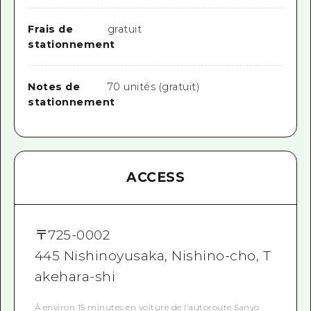
Frais de
gratuit
stationnement
Notes de
70 unités (gratuit)
stationnement
ACCESS
〒
725-0002
445 Nishinoyusaka, Nishino-cho, T
akehara-shi
À environ 15 minutes en voiture de l'autoroute Sanyo