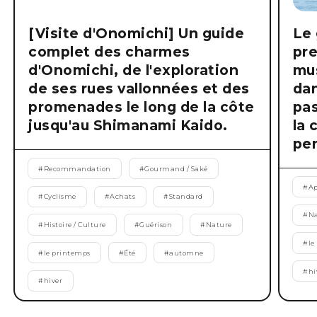
[Visite d'Onomichi] Un guide
Le 
complet des charmes
pre
d'Onomichi, de l'exploration
mus
de ses rues vallonnées et des
dan
promenades le long de la côte
pas
jusqu'au Shimanami Kaido.
la 
pen
#
Recommandation
#
Gourmand / Saké
#
Ap
#
Cyclisme
#
Achats
#
Standard
#
Na
#
Histoire / Culture
#
Guérison
#
Nature
#
le
#
le printemps
#
Été
#
automne
#
hi
#
hiver