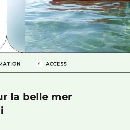
Est de Yamaguchi
Ehime
Shimane
MATION
ACCESS
r la belle mer
i