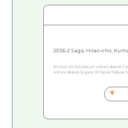
2056-2 Saga, Hirao-cho, Ku
Environ 45 minutes en voiture depuis 
voiture depuis la gare JR Yanai/Tabuse S