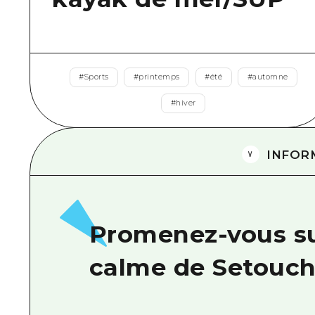
#
Sports
#
printemps
#
été
#
automne
#
hiver
INFOR
Promenez-vous su
calme de Setouch