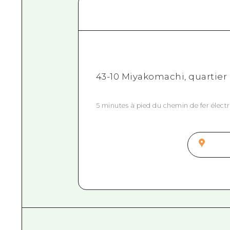
43-10 Miyakomachi, quartier N
5 minutes à pied du chemin de fer élect