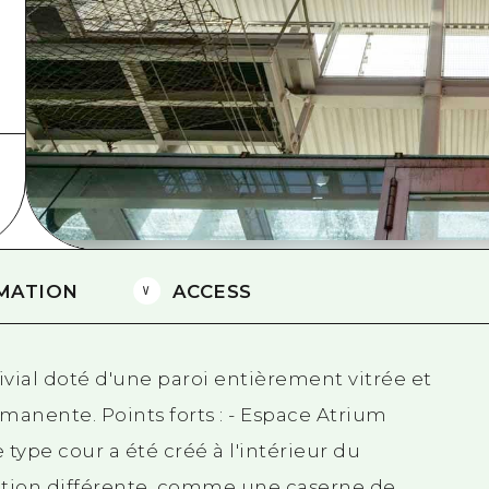
Est de Yamaguchi
Ehime
Shimane
MATION
ACCESS
vivial doté d'une paroi entièrement vitrée et
anente. Points forts : - Espace Atrium
type cour a été créé à l'intérieur du
tion différente, comme une caserne de