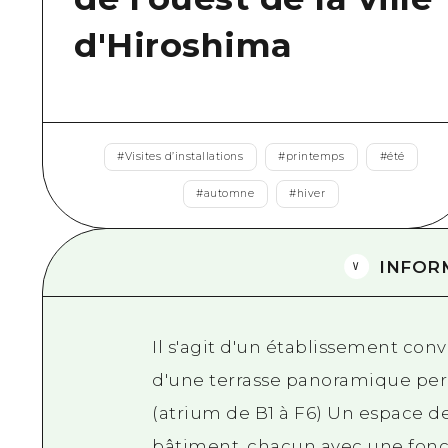
d'Hiroshima
#
Visites d’installations
#
printemps
#
été
#
automne
#
hiver
INFOR
Il s'agit d'un établissement con
d'une terrasse panoramique perm
(atrium de B1 à F6) Un espace de 
bâtiment, chacun avec une fonc