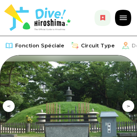
Fonction Spéciale
Circuit Type
D
Fonction Spéciale
Aperçu
Circuit Type
Recommendation
Aperçu
Découvrir
Art
Guide official de Dive! Hiroshima
Aperçu
Événements/ Fêtes
Événement
Hiroshima Moshimo Travel
Autour de la ville d'Hiroshima
Gourmand / Saké