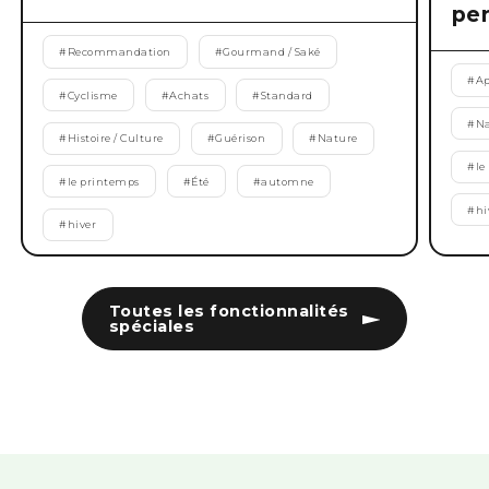
pen
#
Recommandation
#
Gourmand / Saké
#
Ap
#
Cyclisme
#
Achats
#
Standard
#
Na
#
Histoire / Culture
#
Guérison
#
Nature
#
le
#
le printemps
#
Été
#
automne
#
hi
#
hiver
Toutes les fonctionnalités
spéciales