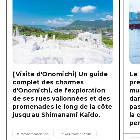
[Visite d'Onomichi] Un guide
Le 
complet des charmes
pre
d'Onomichi, de l'exploration
mus
de ses rues vallonnées et des
dan
promenades le long de la côte
pas
jusqu'au Shimanami Kaido.
la 
pen
#
Recommandation
#
Gourmand / Saké