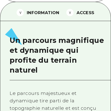
Guide bénévole
INFORMATION
ACCESS
Vidéo d'Hiroshima
FAQ
Téléchargement de Photos
Un parcours magnifique
Informations sur le transport en 
et dynamique qui
Brochure touristique
profite du terrain
naturel
Le parcours majestueux et
dynamique tire parti de la
topographie naturelle et est conçu