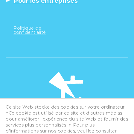
Pour les entreprises
Politique de
confidentialité
Ce site Web stocke des cookies sur votre ordinateur.
nCe cookie est utilisé par ce site et d'autres médias
pour améliorer l'expérience du site Web et fournir des
©Hiroshima Tourism Association /
services plus personnalisés. n Pour plus
Hiroshima Prefecture / Hiroshima City .
All rights reserved
d'informations sur nos cookies, veuillez consulter