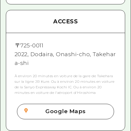
ACCESS
〒
725-0011
2022, Dodaira, Onashi-cho, Takehar
a-shi
À environ 20 minutes en voiture de la gare de Takehara
sur la ligne JR Kure. Ou à environ 20 minutes en voiture
de la Sanyo Expressway Kochi IC. Ou à environ 20
minutes en voiture de l'aéroport d'Hiroshima
Google Maps