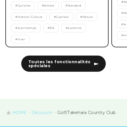
#
Ap
#
Cyclisme
#
Achats
#
Standard
#
Na
#
Histoire / Culture
#
Guérison
#
Nature
#
le
#
le printemps
#
Été
#
automne
#
hi
#
hiver
Toutes les fonctionnalités
spéciales
HOME
Découvrir
Golf/Takehara Country Club