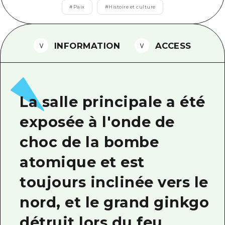
#
Paix
#
Histoire et culture
Guide bénévole
Vidéo d'Hiroshima
INFORMATION
ACCESS
FAQ
Téléchargement de Photos
Informations sur le transport en 
La salle principale a été
Brochure touristique
exposée à l'onde de
choc de la bombe
atomique et est
toujours inclinée vers le
nord, et le grand ginkgo
détruit lors du feu