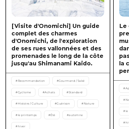
[Visite d'Onomichi] Un guide
Le 
complet des charmes
pre
d'Onomichi, de l'exploration
mus
de ses rues vallonnées et des
dan
promenades le long de la côte
pas
jusqu'au Shimanami Kaido.
la 
pen
#
Recommandation
#
Gourmand / Saké
#
Ap
#
Cyclisme
#
Achats
#
Standard
#
Na
#
Histoire / Culture
#
Guérison
#
Nature
#
le
#
le printemps
#
Été
#
automne
#
hi
#
hiver