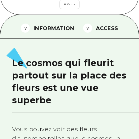
#
Parcs
Guide bénévole
Vidéo d'Hiroshima
INFORMATION
ACCESS
FAQ
Téléchargement de Photos
Informations sur le transport en 
Le cosmos qui fleurit
Brochure touristique
partout sur la place des
fleurs est une vue
superbe
Vous pouvez voir des fleurs
d'automne telles que le cosmos, la