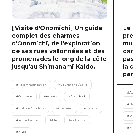
[Visite d'Onomichi] Un guide
Le 
complet des charmes
pre
d'Onomichi, de l'exploration
mus
de ses rues vallonnées et des
dan
promenades le long de la côte
pas
jusqu'au Shimanami Kaido.
la 
pen
#
Recommandation
#
Gourmand / Saké
#
Ap
#
Cyclisme
#
Achats
#
Standard
#
Na
#
Histoire / Culture
#
Guérison
#
Nature
#
le
#
le printemps
#
Été
#
automne
#
hi
#
hiver