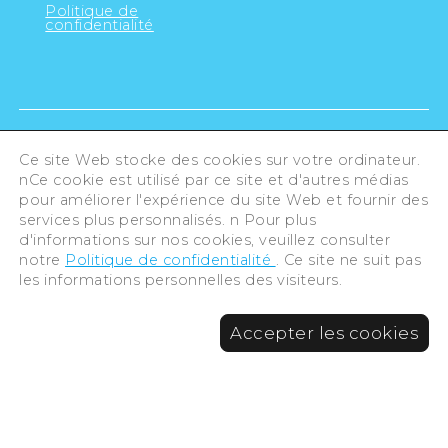
Politique de
confidentialité
Ce site Web stocke des cookies sur votre ordinateur.
nCe cookie est utilisé par ce site et d'autres médias
pour améliorer l'expérience du site Web et fournir des
services plus personnalisés. n Pour plus
d'informations sur nos cookies, veuillez consulter
notre
Politique de confidentialité
. Ce site ne suit pas
les informations personnelles des visiteurs.
©Hiroshima Tourism Association /
Accepter les cookies
Hiroshima Prefecture / Hiroshima City .
All rights reserved