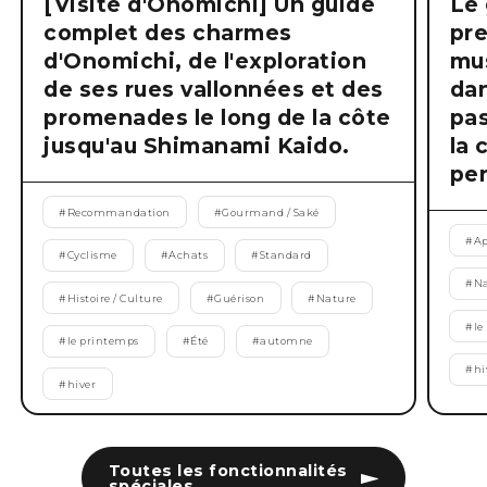
[Visite d'Onomichi] Un guide
Le 
complet des charmes
pre
d'Onomichi, de l'exploration
mus
de ses rues vallonnées et des
dan
promenades le long de la côte
pas
jusqu'au Shimanami Kaido.
la 
pen
#
Recommandation
#
Gourmand / Saké
#
Ap
#
Cyclisme
#
Achats
#
Standard
#
Na
#
Histoire / Culture
#
Guérison
#
Nature
#
le
#
le printemps
#
Été
#
automne
#
hi
#
hiver
Toutes les fonctionnalités
spéciales