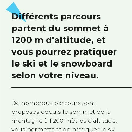
Guide bénévole
Différents parcours
Vidéo d'Hiroshima
partent du sommet à
FAQ
1200 m d'altitude, et
Téléchargement de Photos
vous pourrez pratiquer
Informations sur le transport en 
le ski et le snowboard
Brochure touristique
selon votre niveau.
De nombreux parcours sont
proposés depuis le sommet de la
montagne à 1 200 mètres d'altitude,
vous permettant de pratiquer le ski