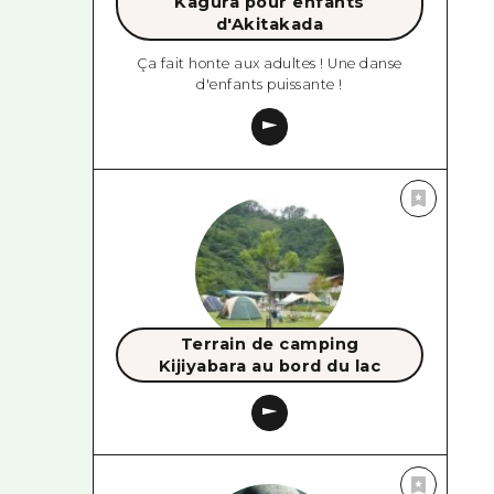
Kagura pour enfants
d'Akitakada
Ça fait honte aux adultes ! Une danse
d'enfants puissante !
Terrain de camping
Kijiyabara au bord du lac