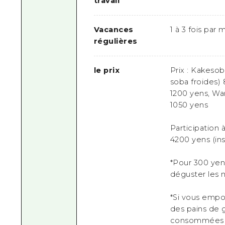
travail
Vacances
1 à 3 fois par
régulières
le prix
Prix : Kakesob
soba froides) 
1200 yens, Wa
1050 yens
Participation à
4200 yens (ins
*Pour 300 yen
déguster les 
*Si vous empor
des pains de g
consommées 