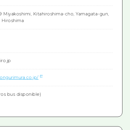
9 Miyakoshimi, Kitahiroshima-cho, Yamagata-gun,
 Hiroshima
ro.jp
ongurimura.co.jp/
ros bus disponible)