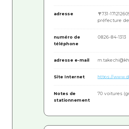
adresse
〒
731-1712
1260
préfecture de
numéro de
0826-84-1313
téléphone
adresse e-mail
m.takechi@khi
Site Internet
https://www.d
Notes de
70 voitures (g
stationnement