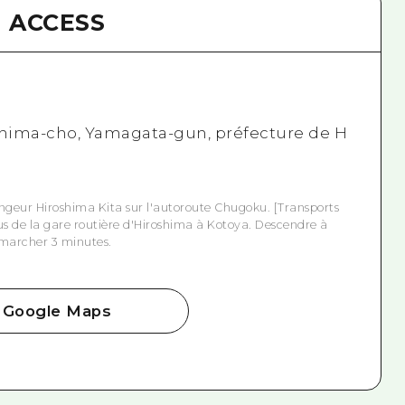
ACCESS
shima-cho, Yamagata-gun, préfecture de H
angeur Hiroshima Kita sur l'autoroute Chugoku. [Transports
 de la gare routière d'Hiroshima à Kotoya. Descendre à
s marcher 3 minutes.
Google Maps