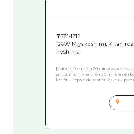
〒
731-1712
12609 Miyakoshimi, Kitahiro
iroshima
[Voiture] À environ 20 minutes de l'éch
en commun] À environ 90 minutes en bus
l'arrêt « Départ du sentier Ryuzu », pui