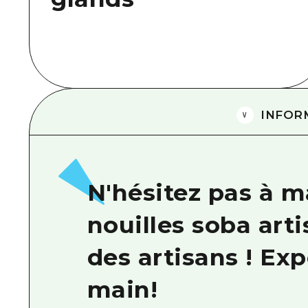
INFOR
N'hésitez pas à 
nouilles soba arti
des artisans ! Ex
main!