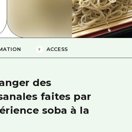
Est de Yamaguchi
Ehime
Shimane
MATION
ACCESS
manger des
sanales faites par
périence soba à la