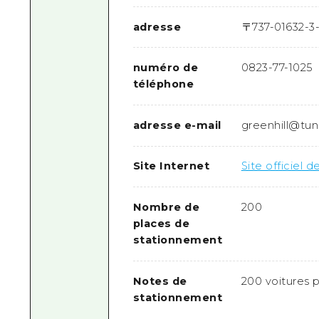
adresse
〒
737-0163
2-3
numéro de
0823-77-1025
téléphone
adresse e-mail
greenhill@tun
Site Internet
Site officiel 
Nombre de
200
places de
stationnement
Notes de
200 voitures p
stationnement