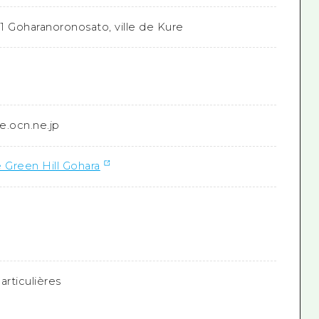
-1 Goharanoronosato, ville de Kure
e.ocn.ne.jp
de Green Hill Gohara
articulières