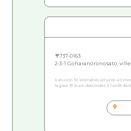
〒
737-0163
2-3-1 Goharanoronosato, vill
À environ 30 kilomètres (environ 40 min
la gare JR Kure, descendez à l'arrêt de 