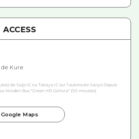
ACCESS
e de Kure
utes) de Saijo IC ou Takaya IC sur l'autoroute Sanyo
Depuis
bus Hiroden Bus "Green Hill Gohara" (50 minutes)
Google Maps