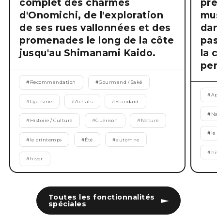
complet des charmes
pre
d'Onomichi, de l'exploration
mus
de ses rues vallonnées et des
dan
promenades le long de la côte
pas
jusqu'au Shimanami Kaido.
la 
pen
#
Recommandation
#
Gourmand / Saké
#
Ap
#
Cyclisme
#
Achats
#
Standard
#
Na
#
Histoire / Culture
#
Guérison
#
Nature
#
le
#
le printemps
#
Été
#
automne
#
hi
#
hiver
Toutes les fonctionnalités
spéciales