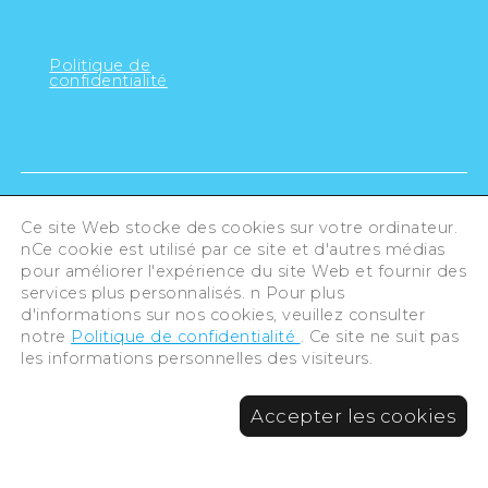
Politique de
confidentialité
Ce site Web stocke des cookies sur votre ordinateur.
nCe cookie est utilisé par ce site et d'autres médias
pour améliorer l'expérience du site Web et fournir des
services plus personnalisés. n Pour plus
d'informations sur nos cookies, veuillez consulter
notre
Politique de confidentialité
. Ce site ne suit pas
les informations personnelles des visiteurs.
©Hiroshima Tourism Association /
Accepter les cookies
Hiroshima Prefecture / Hiroshima City .
All rights reserved