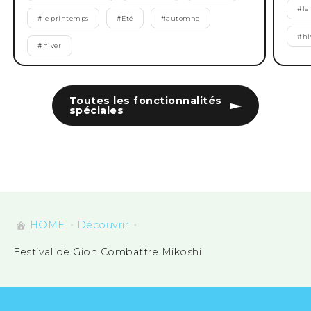
#
le
#
le printemps
#
Été
#
automne
#
hi
#
hiver
Toutes les fonctionnalités
spéciales
HOME
Découvrir
Festival de Gion Combattre Mikoshi