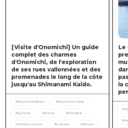
[Visite d'Onomichi] Un guide
Le 
complet des charmes
pre
d'Onomichi, de l'exploration
mus
de ses rues vallonnées et des
dan
promenades le long de la côte
pas
jusqu'au Shimanami Kaido.
la 
pen
#
Recommandation
#
Gourmand / Saké
#
Ap
#
Cyclisme
#
Achats
#
Standard
#
Na
#
Histoire / Culture
#
Guérison
#
Nature