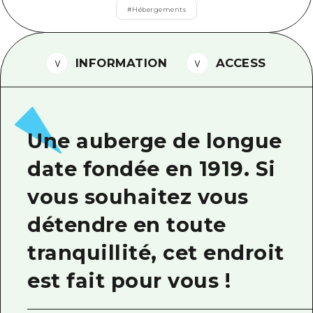
#
Hébergements
Guide bénévole
Vidéo d'Hiroshima
INFORMATION
ACCESS
FAQ
Téléchargement de Photos
Informations sur le transport en 
Une auberge de longue
Brochure touristique
date fondée en 1919. Si
vous souhaitez vous
détendre en toute
tranquillité, cet endroit
est fait pour vous !