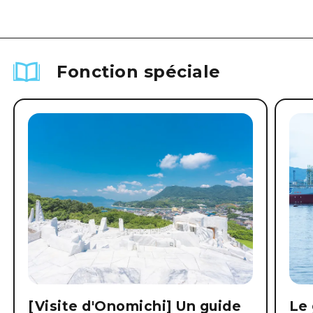
Fonction spéciale
[Visite d'Onomichi] Un guide
Le 