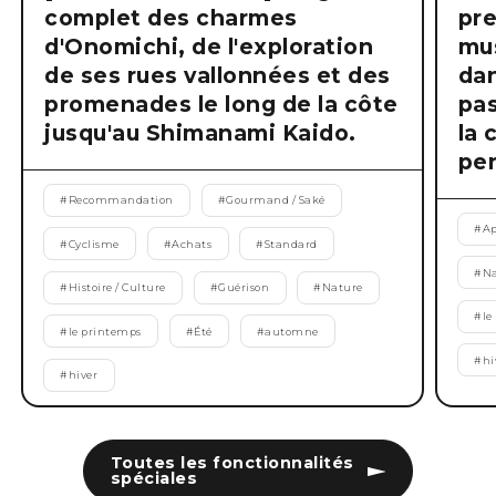
complet des charmes
pre
d'Onomichi, de l'exploration
mus
de ses rues vallonnées et des
dan
promenades le long de la côte
pas
jusqu'au Shimanami Kaido.
la 
pen
#
Recommandation
#
Gourmand / Saké
#
Ap
#
Cyclisme
#
Achats
#
Standard
#
Na
#
Histoire / Culture
#
Guérison
#
Nature
#
le
#
le printemps
#
Été
#
automne
#
hi
#
hiver
Toutes les fonctionnalités
spéciales